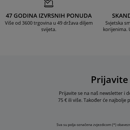
47 GODINA IZVRSNIH PONUDA
SKAND
Više od 3600 trgovina u 49 država diljem
Svjetska s
svijeta.
korijenima.
Prijavite
Prijavite se na naš newsletter i d
75 € ili više. Također će najbolje
Sva su polja označena zvjezdicom (*) obavez