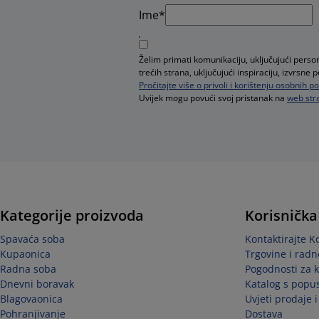
Ime*
Želim primati komunikaciju, uključujući pers
trećih strana, uključujući inspiraciju, izvrsn
Pročitajte više o privoli i korištenju osobnih 
Uvijek mogu povući svoj pristanak na
web stra
Kategorije proizvoda
Korisnička
Spavaća soba
Kontaktirajte K
Kupaonica
Trgovine i radn
Radna soba
Pogodnosti za 
Dnevni boravak
Katalog s popu
Blagovaonica
Uvjeti prodaje 
Pohranjivanje
Dostava