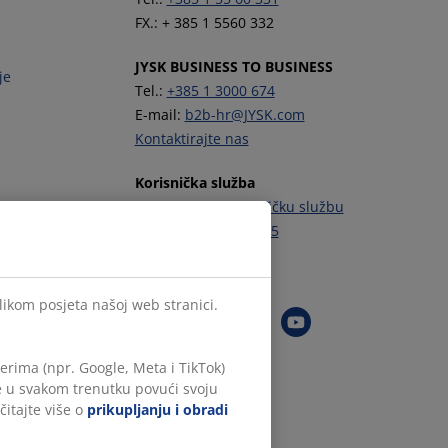
FX.: + 385 1 5560 332
JYSK BUSINESS TO BUSINESS
je
Tel.:
+385 1 3000 674
E-mail:
b2b-hr@JYSK.com
Kontaktirajte nas
Korisnička služba
Kontaktirajte Korisničku službu
Tel.:
+385 1 444 00 55
Zapratite JYSK
ilikom posjeta našoj web stranici.
rima (npr. Google, Meta i TikTok)
te u svakom trenutku povući svoju
čitajte više o
prikupljanju i obradi