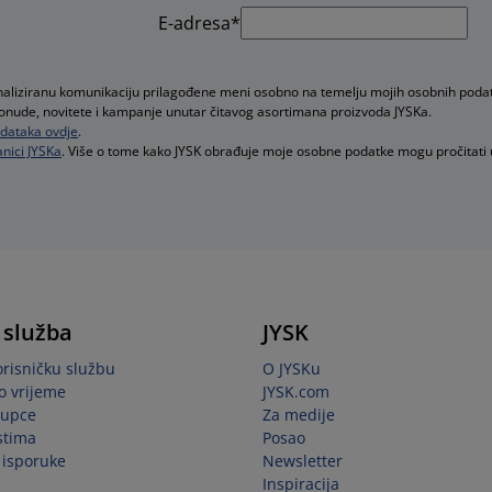
E-adresa*
onaliziranu komunikaciju prilagođene meni osobno na temelju mojih osobnih poda
e ponude, novitete i kampanje unutar čitavog asortimana proizvoda JYSKa.
podataka ovdje
.
nici JYSKa
. Više o tome kako JYSK obrađuje moje osobne podatke mogu pročitati
 služba
JYSK
orisničku službu
O JYSKu
o vrijeme
JYSK.com
kupce
Za medije
stima
Posao
i isporuke
Newsletter
Inspiracija