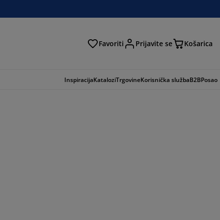
Favoriti
Prijavite se
Košarica
traga
Inspiracija
Katalozi
Trgovine
Korisnička služba
B2B
Posao