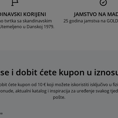
INAVSKI KORIJENI
JAMSTVO NA MA
mo tvrtka sa skandinavskim
25 godina jamstva na GOL
 Utemeljeno u Danskoj 1979.
 se i dobit ćete kupon u iznos
obit ćete kupon od 10 € koji možete iskoristiti isključivo u fiz
 ponude, aktualni katalog i inspiracija za uređenje svakog tje
pošte.
na