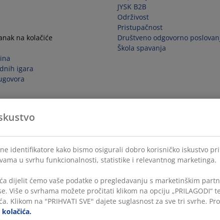
JYSK B2B
Održivost
Pristupačnost
tanak na kolačiće
Društveno odgovorno poslovan
Škola spavanja
ina
dnih igara
ugovora
skustvo
ne identifikatore kako bismo osigurali dobro korisničko iskustvo pr
 vama u svrhu funkcionalnosti, statistike i relevantnog marketinga.
ća dijelit ćemo vaše podatke o pregledavanju s marketinškim partne
ase. Više o svrhama možete pročitati klikom na opciju „PRILAGODI“ 
a. Klikom na "PRIHVATI SVE" dajete suglasnost za sve tri svrhe. Pro
i kolačića.