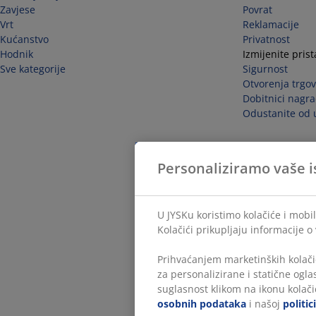
Zavjese
Povrat
Vrt
Reklamacije
Kućanstvo
Privatnost
Hodnik
Izmijenite pris
Sve kategorije
Sigurnost
Otvorenja trgov
Dobitnici nagra
Odustanite od 
Personaliziramo vaše i
U JYSKu koristimo kolačiće i mobil
Kolačići prikupljaju informacije o
Prihvaćanjem marketinških kolači
za personalizirane i statične ogl
suglasnost klikom na ikonu kolačić
osobnih podataka
i našoj
politic