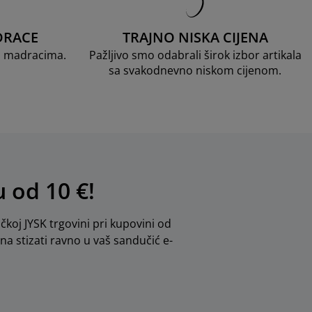
DRACE
TRAJNO NISKA CIJENA
D madracima.
Pažljivo smo odabrali širok izbor artikala
sa svakodnevno niskom cijenom.
u od 10 €!
ičkoj JYSK trgovini pri kupovini od
dna stizati ravno u vaš sandučić e-