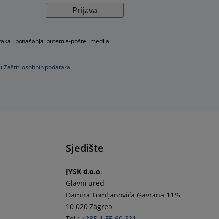
Prijava
taka i ponašanja, putem e-pošte i medija
 u
Zaštiti osobnih podataka
.
Sjedište
JYSK d.o.o
.
Glavni ured
Damira Tomljanovića Gavrana 11/6
10 020 Zagreb
Tel.:
+385 1 55 60 331