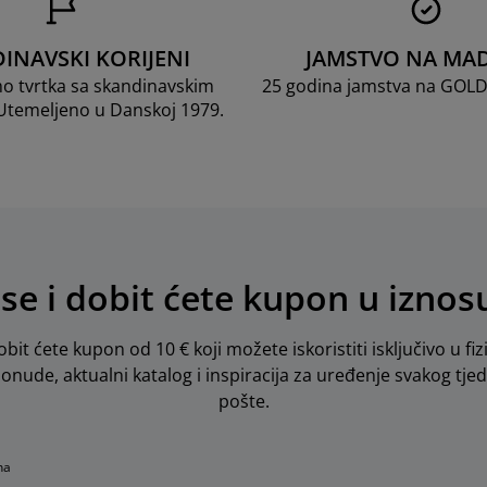
INAVSKI KORIJENI
JAMSTVO NA MA
mo tvrtka sa skandinavskim
25 godina jamstva na GOL
 Utemeljeno u Danskoj 1979.
 se i dobit ćete kupon u iznos
obit ćete kupon od 10 € koji možete iskoristiti isključivo u fiz
 ponude, aktualni katalog i inspiracija za uređenje svakog tje
pošte.
na