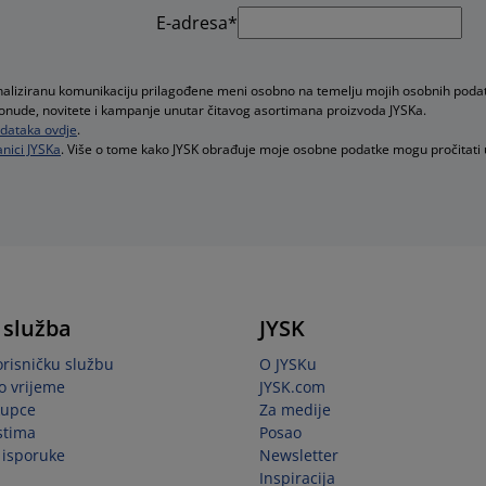
E-adresa*
onaliziranu komunikaciju prilagođene meni osobno na temelju mojih osobnih poda
e ponude, novitete i kampanje unutar čitavog asortimana proizvoda JYSKa.
podataka ovdje
.
nici JYSKa
. Više o tome kako JYSK obrađuje moje osobne podatke mogu pročitati
 služba
JYSK
orisničku službu
O JYSKu
o vrijeme
JYSK.com
kupce
Za medije
stima
Posao
i isporuke
Newsletter
Inspiracija