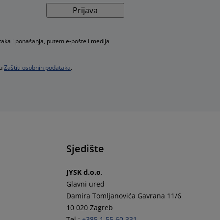
Prijava
taka i ponašanja, putem e-pošte i medija
 u
Zaštiti osobnih podataka
.
Sjedište
JYSK d.o.o
.
Glavni ured
Damira Tomljanovića Gavrana 11/6
10 020 Zagreb
Tel.:
+385 1 55 60 331