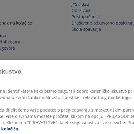
JYSK B2B
Održivost
Pristupačnost
tanak na kolačiće
Društveno odgovorno poslovan
Škola spavanja
ina
dnih igara
ugovora
skustvo
ne identifikatore kako bismo osigurali dobro korisničko iskustvo pr
 vama u svrhu funkcionalnosti, statistike i relevantnog marketinga.
ća dijelit ćemo vaše podatke o pregledavanju s marketinškim partne
ase. Više o svrhama možete pročitati klikom na opciju „PRILAGODI“ 
a. Klikom na "PRIHVATI SVE" dajete suglasnost za sve tri svrhe. Pro
i kolačića.