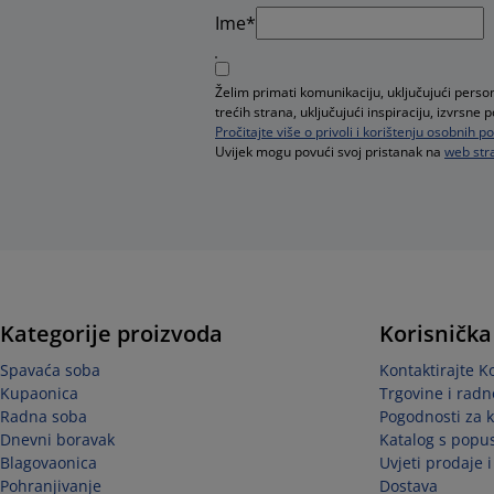
Ime*
Želim primati komunikaciju, uključujući pers
trećih strana, uključujući inspiraciju, izvrsn
Pročitajte više o privoli i korištenju osobnih 
Uvijek mogu povući svoj pristanak na
web stra
Kategorije proizvoda
Korisnička
Spavaća soba
Kontaktirajte K
Kupaonica
Trgovine i radn
Radna soba
Pogodnosti za 
Dnevni boravak
Katalog s popu
Blagovaonica
Uvjeti prodaje 
Pohranjivanje
Dostava