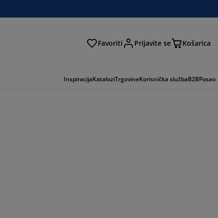
Favoriti
Prijavite se
Košarica
traga
Inspiracija
Katalozi
Trgovine
Korisnička služba
B2B
Posao