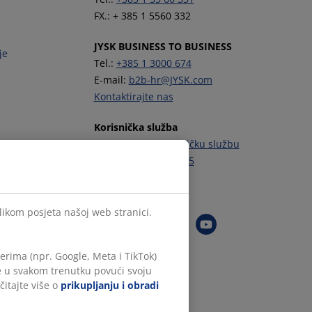
FX.: + 385 1 5560 332
JYSK BUSINESS TO BUSINESS
je
Tel.:
+385 1 3000 674
E-mail:
b2b-hr@JYSK.com
Kontaktirajte nas
Korisnička služba
Kontaktirajte Korisničku službu
Tel.:
+385 1 444 00 55
Zapratite JYSK
ilikom posjeta našoj web stranici.
rima (npr. Google, Meta i TikTok)
te u svakom trenutku povući svoju
čitajte više o
prikupljanju i obradi