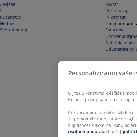
Zavjese
Povrat
Vrt
Reklamacije
Kućanstvo
Privatnost
Hodnik
Izmijenite pris
Sve kategorije
Sigurnost
Otvorenja trgov
Dobitnici nagra
Odustanite od 
Personaliziramo vaše i
U JYSKu koristimo kolačiće i mobil
Kolačići prikupljaju informacije o
Prihvaćanjem marketinških kolači
za personalizirane i statične ogl
suglasnost klikom na ikonu kolačić
osobnih podataka
i našoj
politic