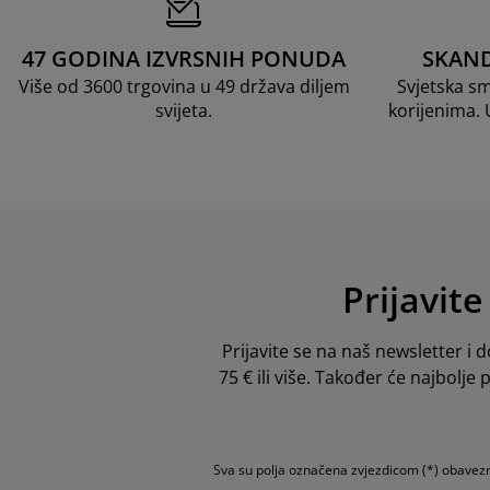
47 GODINA IZVRSNIH PONUDA
SKAND
Više od 3600 trgovina u 49 država diljem
Svjetska s
svijeta.
korijenima.
Prijavite
Prijavite se na naš newsletter i d
75 € ili više. Također će najbolje
Sva su polja označena zvjezdicom (*) obavez