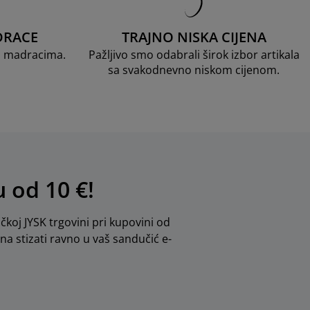
DRACE
TRAJNO NISKA CIJENA
D madracima.
Pažljivo smo odabrali širok izbor artikala
sa svakodnevno niskom cijenom.
u od 10 €!
ičkoj JYSK trgovini pri kupovini od
dna stizati ravno u vaš sandučić e-