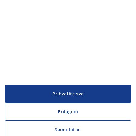
Korisnička služba
Korisnička služba
JYSK
JYSK
Sjedište
Zapratite JYSK
Prihvatite sve
Prilagodi
Samo bitno