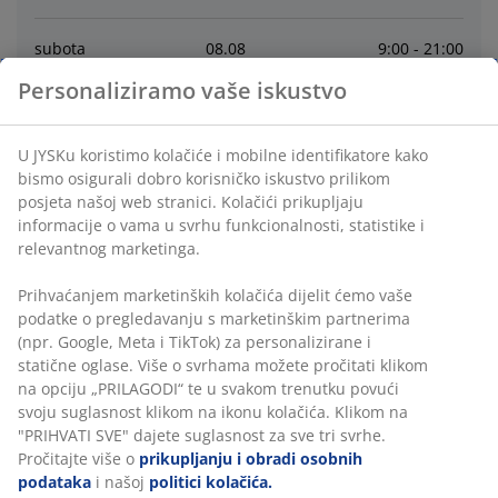
subota
08
.
08
9:00 - 21:00
Personaliziramo vaše iskustvo
nedjelja
09
.
08
9:00 - 14:00
U JYSKu koristimo kolačiće i mobilne identifikatore kako
ponedjeljak
10
.
08
9:00 - 21:00
bismo osigurali dobro korisničko iskustvo prilikom
posjeta našoj web stranici. Kolačići prikupljaju
informacije o vama u svrhu funkcionalnosti, statistike i
utorak
11
.
08
9:00 - 21:00
relevantnog marketinga.
srijeda
12
.
08
9:00 - 21:00
Prihvaćanjem marketinških kolačića dijelit ćemo vaše
podatke o pregledavanju s marketinškim partnerima
(npr. Google, Meta i TikTok) za personalizirane i
četvrtak
13
.
08
9:00 - 21:00
statične oglase. Više o svrhama možete pročitati klikom
na opciju „PRILAGODI“ te u svakom trenutku povući
svoju suglasnost klikom na ikonu kolačića. Klikom na
Kontakt
"PRIHVATI SVE" dajete suglasnost za sve tri svrhe.
Pročitajte više o
prikupljanju i obradi osobnih
Korisnička služba
podataka
i našoj
politici kolačića.