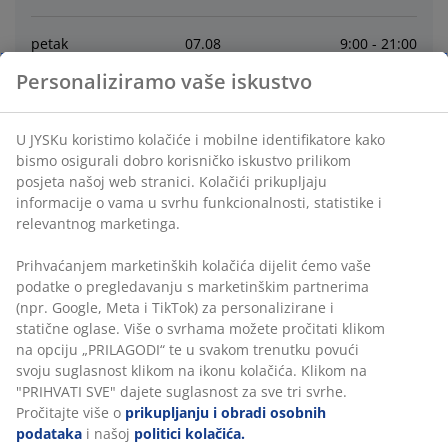
petak
07
.
08
9:00 - 21:00
Personaliziramo vaše iskustvo
subota
08
.
08
9:00 - 21:00
U JYSKu koristimo kolačiće i mobilne identifikatore kako
nedjelja
09
.
08
zatvoreno
bismo osigurali dobro korisničko iskustvo prilikom
posjeta našoj web stranici. Kolačići prikupljaju
informacije o vama u svrhu funkcionalnosti, statistike i
ponedjeljak
10
.
08
9:00 - 21:00
relevantnog marketinga.
utorak
11
.
08
9:00 - 21:00
Prihvaćanjem marketinških kolačića dijelit ćemo vaše
podatke o pregledavanju s marketinškim partnerima
(npr. Google, Meta i TikTok) za personalizirane i
srijeda
12
.
08
9:00 - 21:00
statične oglase. Više o svrhama možete pročitati klikom
na opciju „PRILAGODI“ te u svakom trenutku povući
svoju suglasnost klikom na ikonu kolačića. Klikom na
Kontakt
"PRIHVATI SVE" dajete suglasnost za sve tri svrhe.
Pročitajte više o
prikupljanju i obradi osobnih
Korisnička služba
podataka
i našoj
politici kolačića.