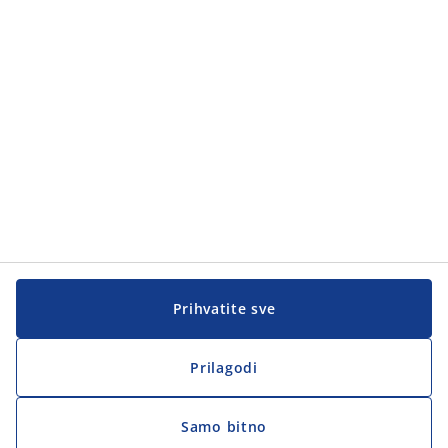
Korisnička služba
Korisnička služba
JYSK
JYSK
Sjedište
Zapratite JYSK
Prihvatite sve
Prilagodi
Samo bitno