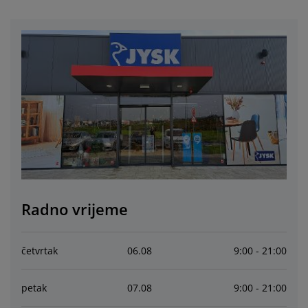
jega namještaja
rtna rasvjeta
lahte
viri kreveta
asvjeta
prema za kampiranje
rmari
kviri kreveta s pohranom
ućanstvo
amještaj za spavaću sobu
odnice
ječja soba
ječji madraci
odaci za rublje
ečji kreveti
Radno vrijeme
četvrtak
06
.
08
9:00 - 21:00
petak
07
.
08
9:00 - 21:00