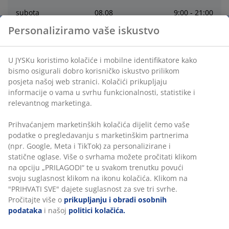
subota
08
.
08
9:00 - 21:00
Personaliziramo vaše iskustvo
nedjelja
09
.
08
zatvoreno
U JYSKu koristimo kolačiće i mobilne identifikatore kako
ponedjeljak
10
.
08
9:00 - 21:00
bismo osigurali dobro korisničko iskustvo prilikom
posjeta našoj web stranici. Kolačići prikupljaju
informacije o vama u svrhu funkcionalnosti, statistike i
utorak
11
.
08
9:00 - 21:00
relevantnog marketinga.
srijeda
12
.
08
9:00 - 21:00
Prihvaćanjem marketinških kolačića dijelit ćemo vaše
podatke o pregledavanju s marketinškim partnerima
(npr. Google, Meta i TikTok) za personalizirane i
Kontakt
statične oglase. Više o svrhama možete pročitati klikom
na opciju „PRILAGODI“ te u svakom trenutku povući
svoju suglasnost klikom na ikonu kolačića. Klikom na
Korisnička služba
"PRIHVATI SVE" dajete suglasnost za sve tri svrhe.
Pročitajte više o
prikupljanju i obradi osobnih
podataka
i našoj
politici kolačića.