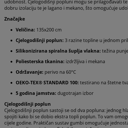
udobnost. Cjelogodišnji popluni mogu se prilagođavati te ko
dobru izolaciju te je lagano i mekano, što omogućuje udo
Značajke
Veličina:
135x200 cm
Cjelogodišnji poplun:
3 razine topline u jednom pr
Silikonizirana spiralna šuplja vlakna:
težina punje
Poliesterska tkanina:
izdržljiva i mekana
Održavanje:
perivo na 60°C
OEKO-TEX® STANDARD 100:
testirano na štetne tva
5 godina jamstva:
dugotrajan izbor
Cjelogodišnji poplun
Cjelogodišnji poplun sastoji se od dva popluna: jednog hla
spojiti kako bi se dobio ekstra topli poplun. To vam om
cijele godine. Praktičan sustav gumbi omogućuje jednosta