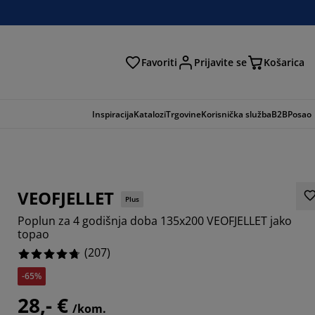
Favoriti
Prijavite se
Košarica
traga
Inspiracija
Katalozi
Trgovine
Korisnička služba
B2B
Posao
VEOFJELLET
Plus
Poplun za 4 godišnja doba 135x200 VEOFJELLET jako
topao
(
207
)
-65%
353%
28,- €
/kom.