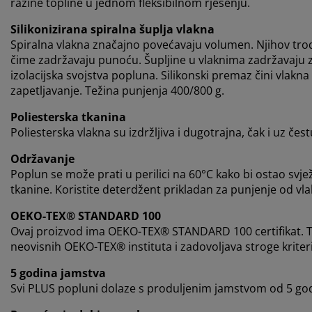
razine topline u jednom fleksibilnom rješenju.
Silikonizirana spiralna šuplja vlakna
Spiralna vlakna značajno povećavaju volumen. Njihov tr
čime zadržavaju punoću. Šupljine u vlaknima zadržavaju zr
izolacijska svojstva popluna. Silikonski premaz čini vlakn
zapetljavanje. Težina punjenja 400/800 g.
Poliesterska tkanina
Poliesterska vlakna su izdržljiva i dugotrajna, čak i uz če
Održavanje
Poplun se može prati u perilici na 60°C kako bi ostao svjež i
tkanine. Koristite deterdžent prikladan za punjenje od vl
OEKO-TEX® STANDARD 100
Ovaj proizvod ima OEKO-TEX® STANDARD 100 certifikat. T
neovisnih OEKO-TEX® instituta i zadovoljava stroge kriterij
5 godina jamstva
Svi PLUS popluni dolaze s produljenim jamstvom od 5 godin