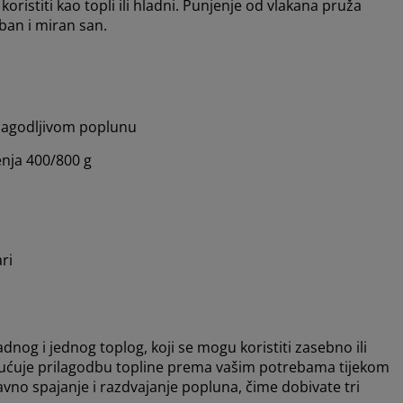
ristiti kao topli ili hladni. Punjenje od vlakana pruža
ban i miran san.
ilagodljivom poplunu
nja 400/800 g
ri
dnog i jednog toplog, koji se mogu koristiti zasebno ili
ogućuje prilagodbu topline prema vašim potrebama tijekom
vno spajanje i razdvajanje popluna, čime dobivate tri