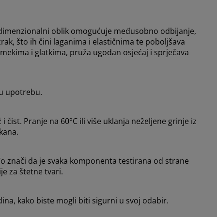
odimenzionalni oblik omogućuje međusobno odbijanje,
ak, što ih čini laganima i elastičnima te poboljšava
a mekima i glatkima, pruža ugodan osjećaj i sprječava
stu upotrebu.
 čist. Pranje na 60°C ili više uklanja neželjene grinje iz
akana.
o znači da je svaka komponenta testirana od strane
e za štetne tvari.
a, kako biste mogli biti sigurni u svoj odabir.