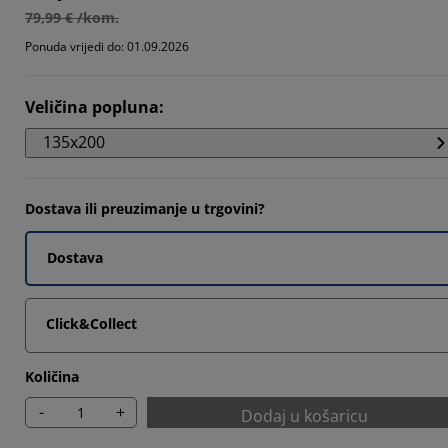
0725%
79,99 € /kom.
454%
Ponuda vrijedi do: 01.09.2026
8406%
Veličina popluna
:
454%
135x200
Dostava ili preuzimanje u trgovini?
Dostava
Click&Collect
Količina
-
+
Dodaj u košaricu