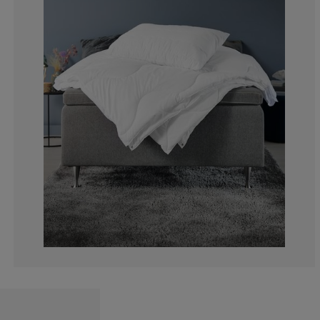
11.59420289855
1.932367149758
1.449275362318
1.932367149758