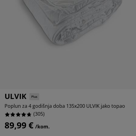
jega namještaja
rtna rasvjeta
lahte
viri kreveta
asvjeta
%
prema za kampiranje
rmari
kviri kreveta s pohranom
ućanstvo
%
amještaj za spavaću sobu
odnice
ječja soba
%
ječji madraci
odaci za rublje
ečji kreveti
ULVIK
Plus
Poplun za 4 godišnja doba 135x200 ULVIK jako topao
(
305
)
89,99 €
/kom.