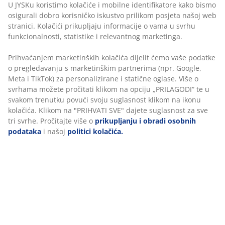
statične oglase. Više o svrhama možete pročitati klikom
gumba omogućuje jednostavno spajanje i razdvajanje
na opciju „PRILAGODI“ te u svakom trenutku povući
popluna, čime dobivate tri razine topline u jednom
svoju suglasnost klikom na ikonu kolačića. Klikom na
fleksibilnom rješenju.
"PRIHVATI SVE" dajete suglasnost za sve tri svrhe.
Silikonizirana spiralna šuplja vlakna
Pročitajte više o
prikupljanju i obradi osobnih
podataka
i našoj
politici kolačića.
Spiralna vlakna značajno povećavaju volumen. Njihov
trodimenzionalni oblik omogućuje međusobno
odbijanje, čime zadržavaju punoću. Šupljine u vlaknima
zadržavaju zrak, što ih čini laganima i elastičnima te
poboljšava izolacijska svojstva popluna. Silikonski
premaz čini vlakna mekima i glatkima, pruža ugodan
osjećaj i sprječava zapetljavanje. Težina punjenja
500/700 g.
Poliesterska tkanina
Poliesterska vlakna su izdržljiva i dugotrajna, čak i uz
čestu upotrebu.
Održavanje
Poplun se može prati u perilici na 60°C kako bi ostao
svjež i čist. Pranje na 60°C ili više uklanja neželjene