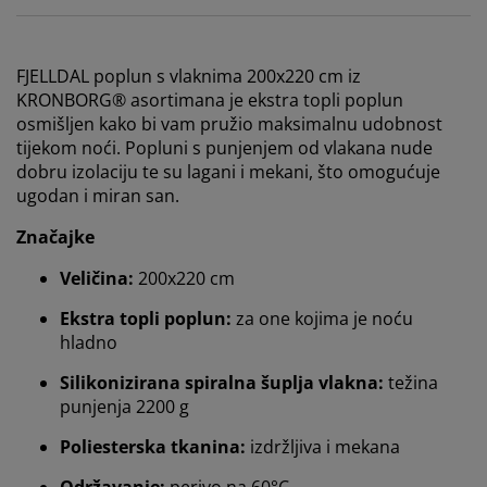
FJELLDAL poplun s vlaknima 200x220 cm iz
KRONBORG® asortimana je ekstra topli poplun
osmišljen kako bi vam pružio maksimalnu udobnost
tijekom noći. Popluni s punjenjem od vlakana nude
dobru izolaciju te su lagani i mekani, što omogućuje
ugodan i miran san.
Značajke
Veličina:
200x220 cm
Ekstra topli poplun:
za one kojima je noću
hladno
Personaliziramo vaše iskustvo
Silikonizirana spiralna šuplja vlakna:
težina
punjenja 2200 g
U JYSKu koristimo kolačiće i mobilne identifikatore kako
Poliesterska tkanina:
izdržljiva i mekana
bismo osigurali dobro korisničko iskustvo prilikom
posjeta našoj web stranici. Kolačići prikupljaju