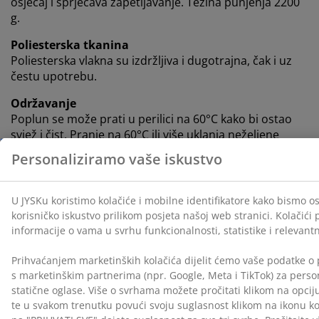
osjećaj i sprječava zapetljavanje. Težina punjenja 2200
g.
Poliesterska tkanina
Poliesterska vlakna su izdržljiva i dugotrajna, čak i uz
čestu upotrebu.
Održavanje
Poplun se može prati u perilici na 60°C kako bi ostao
svjež i čist. Pranje na 60°C ili više uklanja neželjene
grinje iz tkanine. Koristite deterdžent prikladan za
punjenje od vlakana.
OEKO-TEX® STANDARD 100
Ovaj proizvod ima OEKO-TEX® STANDARD 100
certifikat. To znači da je svaka komponenta testirana
od strane neovisnih OEKO-TEX® instituta i zadovoljava
stroge kriterije za štetne tvari.
KRONBORG®
Od svog osnutka u Danskoj 1940-ih, KRONBORG® se
temelji na stručnosti i kvalitetnoj izradi. Ovaj