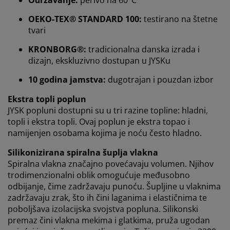
Održavanje:
perivo na 60°C
informacije o vama u svrhu funkcionalnosti, statistike i
OEKO-TEX® STANDARD 100:
testirano na štetne
relevantnog marketinga.
tvari
Prihvaćanjem marketinških kolačića dijelit ćemo vaše
KRONBORG®:
tradicionalna danska izrada i
podatke o pregledavanju s marketinškim partnerima
dizajn, ekskluzivno dostupan u JYSKu
(npr. Google, Meta i TikTok) za personalizirane i
statične oglase. Više o svrhama možete pročitati klikom
10 godina jamstva:
dugotrajan i pouzdan izbor
na opciju „PRILAGODI“ te u svakom trenutku povući
svoju suglasnost klikom na ikonu kolačića. Klikom na
Ekstra topli poplun
"PRIHVATI SVE" dajete suglasnost za sve tri svrhe.
JYSK popluni dostupni su u tri razine topline: hladni,
Pročitajte više o
prikupljanju i obradi osobnih
topli i ekstra topli. Ovaj poplun je ekstra topao i
podataka
i našoj
politici kolačića.
namijenjen osobama kojima je noću često hladno.
Silikonizirana spiralna šuplja vlakna
Spiralna vlakna značajno povećavaju volumen. Njihov
trodimenzionalni oblik omogućuje međusobno
odbijanje, čime zadržavaju punoću. Šupljine u vlaknima
zadržavaju zrak, što ih čini laganima i elastičnima te
poboljšava izolacijska svojstva popluna. Silikonski
premaz čini vlakna mekima i glatkima, pruža ugodan