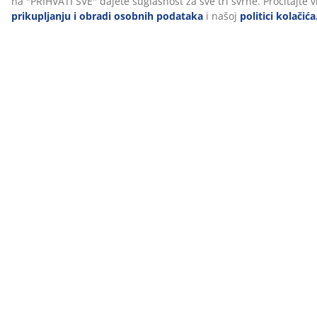
skandinavski brend predstavlja vrhunsku kvalitetu u
području kupaonskog tekstila, posteljine, popluna i
jastuka. KRONBORG® je ekskluzivno dostupan u JYSKu.
10 godina jamstva
Svi GOLD popluni dolaze s produljenim jamstvom od
najmanje 10 godina, kako biste mogli biti sigurni u svoj
odabir.
Pomoć pri odabiru popluna
Za više informacija o odabiru pravog popluna
pročitajte naše vodiče ili posjetite najbližu JYSK
trgovinu gdje će vam stručno osoblje pomoći
savjetima. Isprobajte različite poplune i odaberite onaj
koji najbolje odgovara vašim potrebama u pogledu
topline, vrste punjenja i temperaturnih svojstava.
BROJ ARTIKLA: 4253085