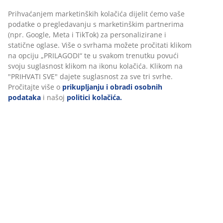
šupljih vlakana (100% recikliranih), 470 g. Mekana
navlaka od 100% poliesterskih mikrovlakana (100%
recikliranih). Perivo na 40°C.
BROJ ARTIKLA: 4157550
Podaci o proizvodu
Komentari
(
14
)
Dostava