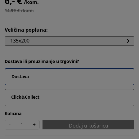
6,- €
/kom.
14,99 € /kom.
Veličina popluna
:
135x200
Dostava ili preuzimanje u trgovini?
Dostava
Click&Collect
Količina
-
+
Dodaj u košaricu