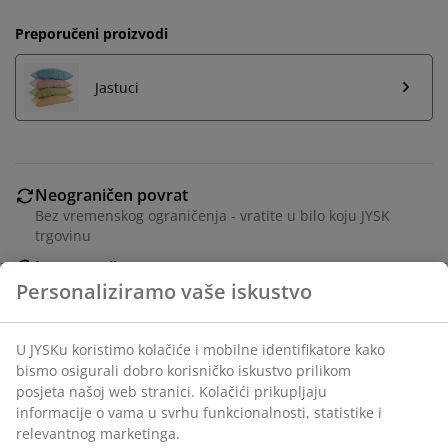
Preporučeni proizvodi
Jastuci
Neograničen povrat
Bez vremenskog ograničenja - vratite u bilo koju JYSK
trgovinu
Jamstvo cijene
Jamstvo cijene unutar 30 dana za sve proizvode
Fleksibilne opcije dostave
Brza i jednostavna dostava po vašem izboru
Poplun punjen vlaknima 135x200 cm s laganim,
prozračnim punjenjem od silikoniziranih spiralnih