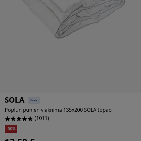
jega namještaja
rtna rasvjeta
lahte
viri kreveta
asvjeta
%
prema za kampiranje
rmari
kviri kreveta s pohranom
ućanstvo
%
amještaj za spavaću sobu
odnice
ječja soba
%
ječji madraci
odaci za rublje
ečji kreveti
SOLA
Basic
Poplun punjen vlaknima 135x200 SOLA topao
(
1011
)
-50%