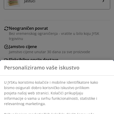
Jastuci
Neograničen povrat
Bez vremenskog ograničenja - vratite u bilo koju JYSK
trgovinu
Jamstvo cijene
Jamstvo cijene unutar 30 dana za sve proizvode
Fleksibilne opcije dostave
Brza i jednostavna dostava po vašem izboru
Poplun punjen vlaknima 135x200 cm s laganim,
prozračnim punjenem od recikliranih silikoniziranih
spiralnih šupljih vlakana (100% reckliranih), 500 g.
Mekana navlaka od poliesterskih mikrovlakana (100%
recikliranih). Perivo na 60°C.