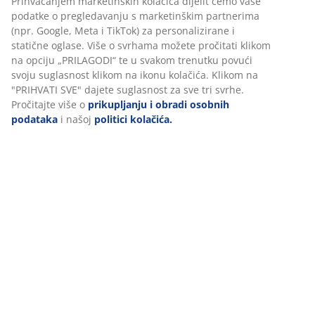
BROJ ARTIKLA: 4146950
Podaci o proizvodu
Komentari
(
25
)
Dostava
Personaliziramo vaše iskustvo