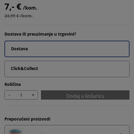
7,- €
/kom.
24,99 € /kom.
Dostava ili preuzimanje u trgovini?
Dostava
Click&Collect
Količina
-
+
Dodaj u košaricu
Preporučeni proizvodi