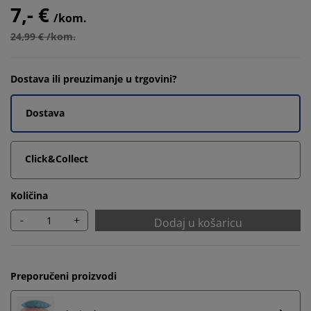
7,- €
/kom.
24,99 € /kom.
Dostava ili preuzimanje u trgovini?
Dostava
Click&Collect
Količina
-
+
Dodaj u košaricu
Preporučeni proizvodi