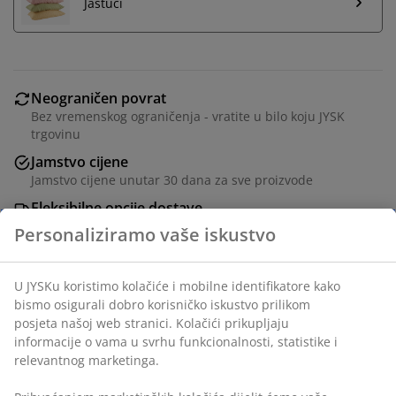
Jastuci
Neograničen povrat
Bez vremenskog ograničenja - vratite u bilo koju JYSK
trgovinu
Jamstvo cijene
Jamstvo cijene unutar 30 dana za sve proizvode
Fleksibilne opcije dostave
Brza i jednostavna dostava po vašem izboru
Poplun punjen vlaknima 135x200 cm s punjenjem od
silikoniziranih spiralnih šupljih vlakana (100%
recikliranih), 500 g. Mekana navlaka od 100%
poliesterskih mikrovlakana (100% reckliranih). Perivo
na 60°C.