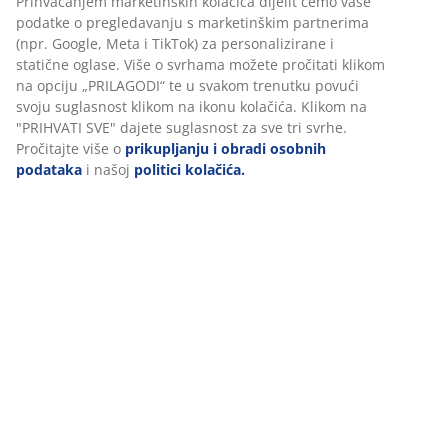
BROJ ARTIKLA: 4146350
Personaliziramo vaše iskustvo
Podaci o proizvodu
U JYSKu koristimo kolačiće i mobilne identifikatore kako bismo
osigurali dobro korisničko iskustvo prilikom posjeta našoj web
stranici. Kolačići prikupljaju informacije o vama u svrhu
Komentari
funkcionalnosti, statistike i relevantnog marketinga.
(
51
)
Prihvaćanjem marketinških kolačića dijelit ćemo vaše podatke o
pregledavanju s marketinškim partnerima (npr. Google, Meta i
TikTok) za personalizirane i statične oglase. Više o svrhama mož
Dostava
pročitati klikom na opciju „PRILAGODI“ te u svakom trenutku pov
svoju suglasnost klikom na ikonu kolačića. Klikom na "PRIHVATI
SVE" dajete suglasnost za sve tri svrhe. Pročitajte više o
prikupljanju i obradi osobnih podataka
i našoj
politici kolačića