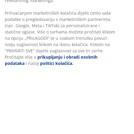
100% mekan pamučni saten vrhunske kvalitete. Lako se
glača. 240x260 cm
BROJ ARTIKLA: 1449042
Podaci o proizvodu
Komentari
(
24
)
O brendu