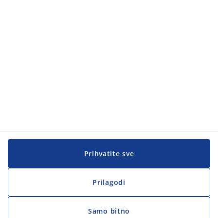
Kategorije proizvoda
Korisnička služba
Korisnička služba
JYSK
JYSK
Sjedište
Zapratite JYSK