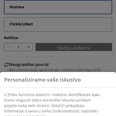
Dostava
Click&Collect
Količina
-
+
Dodaj u košaricu
Neograničen povrat
Bez vremenskog ograničenja - vratite u bilo koju JYSK
trgovinu
Jamstvo cijene
Jamstvo cijene unutar 30 dana za sve proizvode
Fleksibilne opcije dostave
Brza i jednostavna dostava po vašem izboru