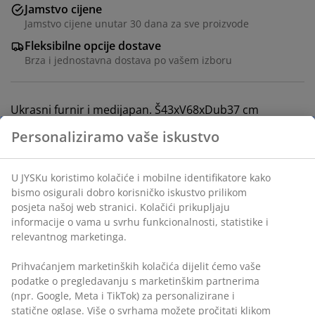
Jamstvo cijene
Jamstvo cijene unutar 30 dana za sve proizvode
Fleksibilne opcije dostave
Brza i jednostavna dostava po vašem izboru
Ukrasni furnir i medijapan. Š43xV68xDub37 cm
BROJ ARTIKLA: 3699016
Upute za sastavljanje
Podaci o proizvodu
Komentari
(
211
)