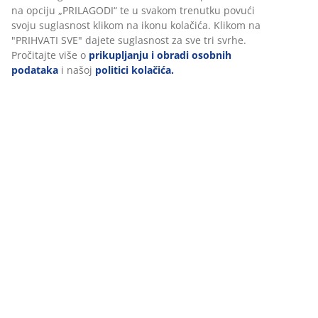
Dostava
Personaliziramo vaše iskustvo
U JYSKu koristimo kolačiće i mobilne identifikatore kako bismo os
dobro korisničko iskustvo prilikom posjeta našoj web stranici. Ko
prikupljaju informacije o vama u svrhu funkcionalnosti, statistike
relevantnog marketinga.
Prihvaćanjem marketinških kolačića dijelit ćemo vaše podatke o
pregledavanju s marketinškim partnerima (npr. Google, Meta i T
personalizirane i statične oglase. Više o svrhama možete pročita
na opciju „PRILAGODI“ te u svakom trenutku povući svoju suglas
klikom na ikonu kolačića. Klikom na "PRIHVATI SVE" dajete sugla
sve tri svrhe. Pročitajte više o
prikupljanju i obradi osobnih po