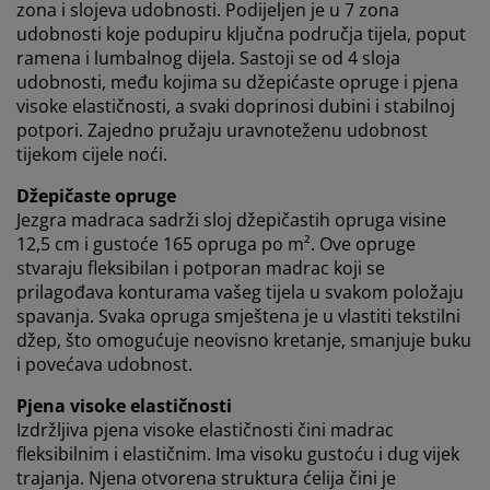
zona i slojeva udobnosti. Podijeljen je u 7 zona
podataka
i našoj
politici kolačića.
udobnosti koje podupiru ključna područja tijela, poput
ramena i lumbalnog dijela. Sastoji se od 4 sloja
udobnosti, među kojima su džepićaste opruge i pjena
visoke elastičnosti, a svaki doprinosi dubini i stabilnoj
potpori. Zajedno pružaju uravnoteženu udobnost
tijekom cijele noći.
Džepičaste opruge
Jezgra madraca sadrži sloj džepičastih opruga visine
12,5 cm i gustoće 165 opruga po m². Ove opruge
stvaraju fleksibilan i potporan madrac koji se
prilagođava konturama vašeg tijela u svakom položaju
spavanja. Svaka opruga smještena je u vlastiti tekstilni
džep, što omogućuje neovisno kretanje, smanjuje buku
i povećava udobnost.
Pjena visoke elastičnosti
Izdržljiva pjena visoke elastičnosti čini madrac
fleksibilnim i elastičnim. Ima visoku gustoću i dug vijek
trajanja. Njena otvorena struktura ćelija čini je