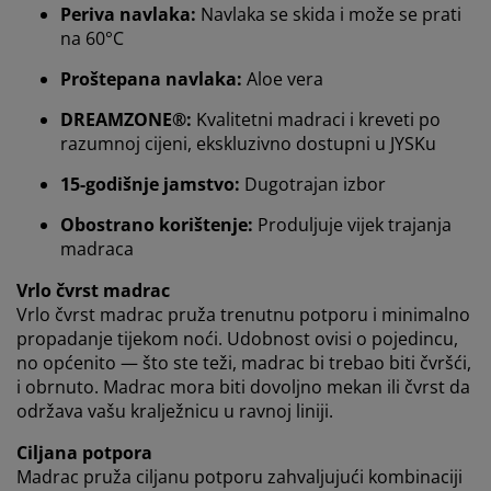
Periva navlaka:
Navlaka se skida i može se prati
na 60°C
Proštepana navlaka:
Aloe vera
Personaliziramo vaše iskustvo
DREAMZONE®:
Kvalitetni madraci i kreveti po
razumnoj cijeni, ekskluzivno dostupni u JYSKu
U JYSKu koristimo kolačiće i mobilne identifikatore kako
15-godišnje jamstvo:
Dugotrajan izbor
bismo osigurali dobro korisničko iskustvo prilikom
Obostrano korištenje:
Produljuje vijek trajanja
posjeta našoj web stranici. Kolačići prikupljaju
madraca
informacije o vama u svrhu funkcionalnosti, statistike i
relevantnog marketinga.
Vrlo čvrst madrac
Vrlo čvrst madrac pruža trenutnu potporu i minimalno
Prihvaćanjem marketinških kolačića dijelit ćemo vaše
propadanje tijekom noći. Udobnost ovisi o pojedincu,
podatke o pregledavanju s marketinškim partnerima
no općenito — što ste teži, madrac bi trebao biti čvršći,
(npr. Google, Meta i TikTok) za personalizirane i
i obrnuto. Madrac mora biti dovoljno mekan ili čvrst da
statične oglase. Više o svrhama možete pročitati klikom
na opciju „PRILAGODI“ te u svakom trenutku povući
održava vašu kralježnicu u ravnoj liniji.
svoju suglasnost klikom na ikonu kolačića. Klikom na
Ciljana potpora
"PRIHVATI SVE" dajete suglasnost za sve tri svrhe.
Madrac pruža ciljanu potporu zahvaljujući kombinaciji
Pročitajte više o
prikupljanju i obradi osobnih