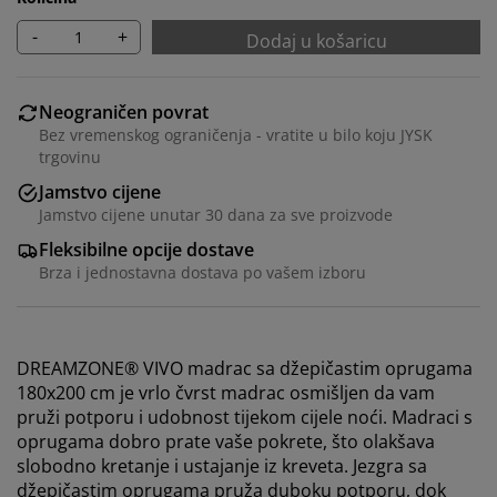
-
+
Dodaj u košaricu
Neograničen povrat
Bez vremenskog ograničenja - vratite u bilo koju JYSK
trgovinu
Jamstvo cijene
Jamstvo cijene unutar 30 dana za sve proizvode
Fleksibilne opcije dostave
Brza i jednostavna dostava po vašem izboru
DREAMZONE® VIVO madrac sa džepičastim oprugama
180x200 cm je vrlo čvrst madrac osmišljen da vam
pruži potporu i udobnost tijekom cijele noći. Madraci s
oprugama dobro prate vaše pokrete, što olakšava
slobodno kretanje i ustajanje iz kreveta. Jezgra sa
džepičastim oprugama pruža duboku potporu, dok