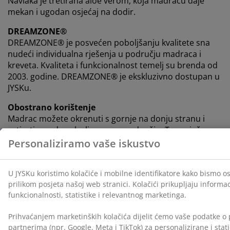
Navlaka je tretirana aloe verom, koja madracu daje
mekan i ugodan osjećaj na dodir.
DREAMZONE®
DREAMZONE® je posvećen poboljšanju kvalitete sna
nudeći individualna rješenja u području madraca i
kreveta. Kvaliteta i funkcionalnost temelj su brenda od
2003. godine. DREAMZONE® je ekskluzivno dostupan u
JYSKu.
Obostrano korištenje
Madrac možete okrenuti s gornje na donju stranu i
rotirati ga od uzglavlja prema podnožju. To sprječava
prekomjerno trošenje istih područja i produljuje vijek
trajanja madraca.
Dopustite nam da vam pomognemo odabrati pravi
madrac
Ako želite saznati više o tome koji madrac najbolje
odgovara vašim potrebama, pogledajte naše vodiče ili
posjetite najbližu JYSK trgovinu. Tamo možete isprobati
različite modele i dobiti savjet prema vašem položaju