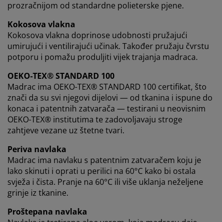
prozračnijom od standardne polieterske pjene.
Kokosova vlakna
Kokosova vlakna doprinose udobnosti pružajući
umirujući i ventilirajući učinak. Također pružaju čvrstu
potporu i pomažu produljiti vijek trajanja madraca.
OEKO-TEX® STANDARD 100
Madrac ima OEKO-TEX® STANDARD 100 certifikat, što
znači da su svi njegovi dijelovi — od tkanina i ispune do
konaca i patentnih zatvarača — testirani u neovisnim
OEKO-TEX® institutima te zadovoljavaju stroge
zahtjeve vezane uz štetne tvari.
Periva navlaka
Madrac ima navlaku s patentnim zatvaračem koju je
lako skinuti i oprati u perilici na 60°C kako bi ostala
svježa i čista. Pranje na 60°C ili više uklanja neželjene
grinje iz tkanine.
Proštepana navlaka