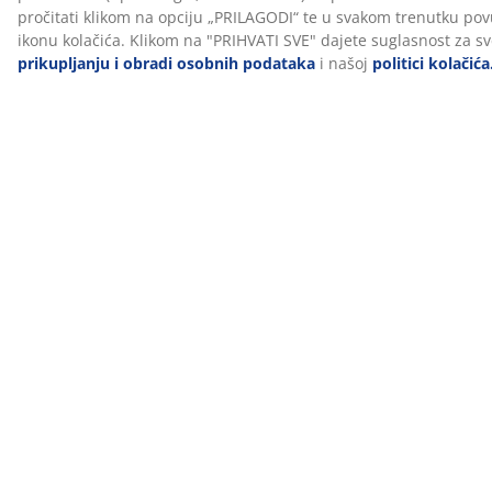
spavanja i osobnim preferencijama.
15-godišnje jamstvo
Svi PLUS madraci s oprugama dolaze s produljenim
jamstvom od 15 godina, što vam pruža dodatnu
sigurnost pri kupnji.
BROJ ARTIKLA: 3278981
Podaci o proizvodu
Komentari
(
24
)