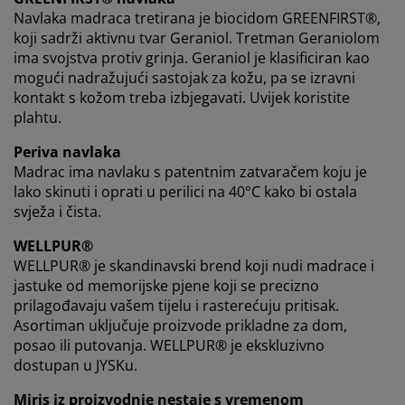
Navlaka madraca tretirana je biocidom GREENFIRST®,
koji sadrži aktivnu tvar Geraniol. Tretman Geraniolom
ima svojstva protiv grinja. Geraniol je klasificiran kao
mogući nadražujući sastojak za kožu, pa se izravni
kontakt s kožom treba izbjegavati. Uvijek koristite
plahtu.
Periva navlaka
Madrac ima navlaku s patentnim zatvaračem koju je
lako skinuti i oprati u perilici na 40°C kako bi ostala
svježa i čista.
WELLPUR®
WELLPUR® je skandinavski brend koji nudi madrace i
jastuke od memorijske pjene koji se precizno
prilagođavaju vašem tijelu i rasterećuju pritisak.
Asortiman uključuje proizvode prikladne za dom,
posao ili putovanja. WELLPUR® je ekskluzivno
dostupan u JYSKu.
Miris iz proizvodnje nestaje s vremenom