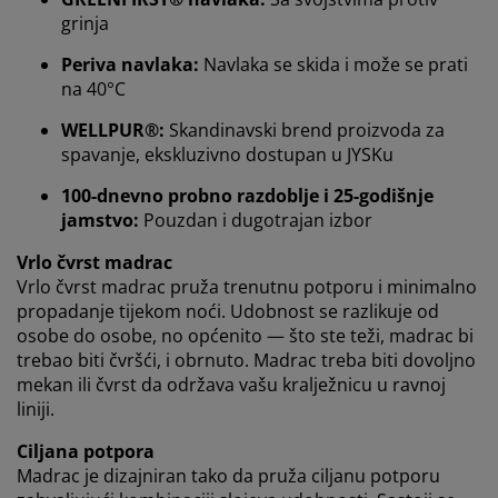
grinja
Personaliziramo vaše iskustvo
Periva navlaka:
Navlaka se skida i može se prati
na 40°C
U JYSKu koristimo kolačiće i mobilne identifikatore kako
WELLPUR®:
Skandinavski brend proizvoda za
bismo osigurali dobro korisničko iskustvo prilikom
spavanje, ekskluzivno dostupan u JYSKu
posjeta našoj web stranici. Kolačići prikupljaju
informacije o vama u svrhu funkcionalnosti, statistike i
100-dnevno probno razdoblje i 25-godišnje
relevantnog marketinga.
jamstvo:
Pouzdan i dugotrajan izbor
Vrlo čvrst madrac
Prihvaćanjem marketinških kolačića dijelit ćemo vaše
Vrlo čvrst madrac pruža trenutnu potporu i minimalno
podatke o pregledavanju s marketinškim partnerima
propadanje tijekom noći. Udobnost se razlikuje od
(npr. Google, Meta i TikTok) za personalizirane i
osobe do osobe, no općenito — što ste teži, madrac bi
statične oglase. Više o svrhama možete pročitati klikom
na opciju „PRILAGODI“ te u svakom trenutku povući
trebao biti čvršći, i obrnuto. Madrac treba biti dovoljno
svoju suglasnost klikom na ikonu kolačića. Klikom na
mekan ili čvrst da održava vašu kralježnicu u ravnoj
"PRIHVATI SVE" dajete suglasnost za sve tri svrhe.
liniji.
Pročitajte više o
prikupljanju i obradi osobnih
Ciljana potpora
podataka
i našoj
politici kolačića.
Madrac je dizajniran tako da pruža ciljanu potporu