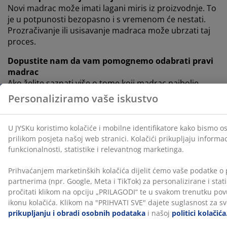
Novi madrac može imati lagani miris iz proizvodnje. To
je u potpunosti bezopasno i s vremenom će nestati.
Prozračivanje ili usisavanje madraca može ubrzati taj
proces.
Dopustite nam da vam pomognemo odabrati pravi
madrac
Ako želite saznati više o tome koji madrac najbolje
odgovara vašim potrebama, pogledajte naše vodiče ili
posjetite najbližu JYSK trgovinu. Tamo možete isprobati
različite modele i dobiti savjet prema vašem položaju
spavanja i drugim osobnim preferencijama.
100-dnevno probno razdoblje i 25-godišnje
produljeno jamstvo
Dobivate 100 dana da kod kuće testirate svoj novi JYSK
GOLD madrac od pjene. Ako niste potpuno zadovoljni,
možete ga zamijeniti za drugi model. Svi GOLD madraci
od pjene dolaze s produljenim jamstvom od 25 godina.