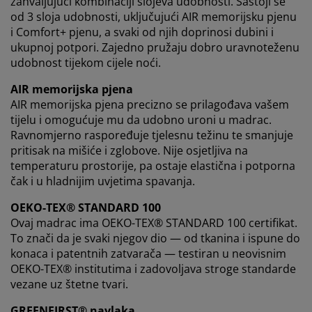
zahvaljujući kombinaciji slojeva udobnosti. Sastoji se
od 3 sloja udobnosti, uključujući AIR memorijsku pjenu
i Comfort+ pjenu, a svaki od njih doprinosi dubini i
ukupnoj potpori. Zajedno pružaju dobro uravnoteženu
udobnost tijekom cijele noći.
AIR memorijska pjena
AIR memorijska pjena precizno se prilagođava vašem
tijelu i omogućuje mu da udobno uroni u madrac.
Ravnomjerno raspoređuje tjelesnu težinu te smanjuje
pritisak na mišiće i zglobove. Nije osjetljiva na
temperaturu prostorije, pa ostaje elastična i potporna
čak i u hladnijim uvjetima spavanja.
OEKO-TEX® STANDARD 100
Ovaj madrac ima OEKO-TEX® STANDARD 100 certifikat.
To znači da je svaki njegov dio — od tkanina i ispune do
konaca i patentnih zatvarača — testiran u neovisnim
OEKO-TEX® institutima i zadovoljava stroge standarde
vezane uz štetne tvari.
GREENFIRST® navlaka