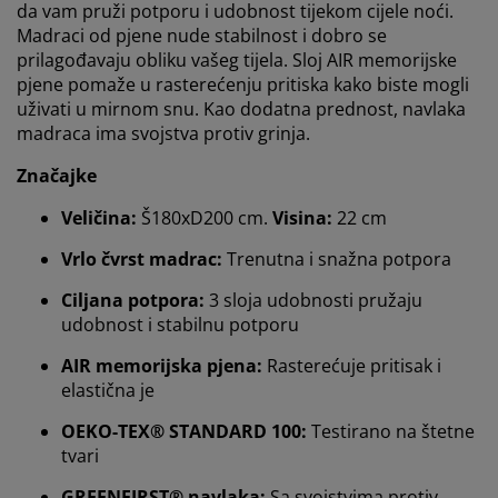
da vam pruži potporu i udobnost tijekom cijele noći.
Madraci od pjene nude stabilnost i dobro se
prilagođavaju obliku vašeg tijela. Sloj AIR memorijske
pjene pomaže u rasterećenju pritiska kako biste mogli
uživati u mirnom snu. Kao dodatna prednost, navlaka
madraca ima svojstva protiv grinja.
Značajke
Veličina:
Š180xD200 cm.
Visina:
22 cm
Vrlo čvrst madrac:
Trenutna i snažna potpora
Ciljana potpora:
3 sloja udobnosti pružaju
udobnost i stabilnu potporu
AIR memorijska pjena:
Rasterećuje pritisak i
elastična je
OEKO-TEX® STANDARD 100:
Testirano na štetne
tvari
GREENFIRST® navlaka:
Sa svojstvima protiv