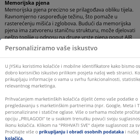
Memorijska pjena
Memorijska pjena precizno se prilagođava obliku tijela.
Ravnomjerno raspoređuje težinu, što pomaže u
rasterećenju mišića i zglobova. Budući da memorijska
pjena ima zatvorenu staničnu strukturu, može djelovati
nešto toplije u odnosu na druge vrste pjena poput AIR
memorijske pjene ili Comfort+ pjene.
OEKO-TEX® STANDARD 100
Ovaj madrac posjeduje OEKO-TEX® STANDARD 100
certifikat. To znači da je svaki njegov sastavni dio – od
tkanina i ispuna do konca i patentnih zatvarača –
testiran u neovisnim OEKO-TEX® institutima i
zadovoljava stroge zahtjeve za štetne tvari.
CertiPUR™
Ovaj madrac ima CertiPUR™ certifikat, što znači da
pjena korištena u njemu zadovoljava stroge
zdravstvene, sigurnosne i ekološke standarde.
Periva navlaka