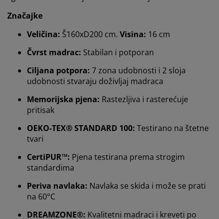
Značajke
Veličina:
Š160xD200 cm.
Visina:
16 cm
Čvrst madrac:
Stabilan i potporan
Ciljana potpora:
7 zona udobnosti i 2 sloja
udobnosti stvaraju doživljaj madraca
Memorijska pjena:
Rastezljiva i rasterećuje
pritisak
OEKO-TEX® STANDARD 100:
Testirano na štetne
tvari
CertiPUR™:
Pjena testirana prema strogim
standardima
Periva navlaka:
Navlaka se skida i može se prati
Personaliziramo vaše iskustvo
na 60°C
DREAMZONE®:
Kvalitetni madraci i kreveti po