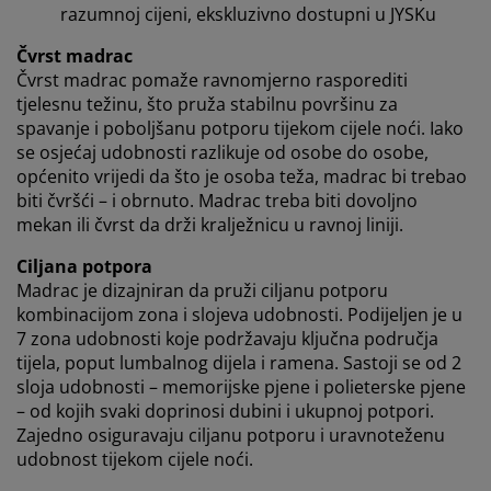
U JYSKu koristimo kolačiće i mobilne identifikatore kako
razumnoj cijeni, ekskluzivno dostupni u JYSKu
bismo osigurali dobro korisničko iskustvo prilikom
posjeta našoj web stranici. Kolačići prikupljaju
Čvrst madrac
informacije o vama u svrhu funkcionalnosti, statistike i
Čvrst madrac pomaže ravnomjerno rasporediti
relevantnog marketinga.
tjelesnu težinu, što pruža stabilnu površinu za
spavanje i poboljšanu potporu tijekom cijele noći. Iako
Prihvaćanjem marketinških kolačića dijelit ćemo vaše
se osjećaj udobnosti razlikuje od osobe do osobe,
podatke o pregledavanju s marketinškim partnerima
općenito vrijedi da što je osoba teža, madrac bi trebao
(npr. Google, Meta i TikTok) za personalizirane i
biti čvršći – i obrnuto. Madrac treba biti dovoljno
statične oglase. Više o svrhama možete pročitati klikom
mekan ili čvrst da drži kralježnicu u ravnoj liniji.
na opciju „PRILAGODI“ te u svakom trenutku povući
svoju suglasnost klikom na ikonu kolačića. Klikom na
Ciljana potpora
"PRIHVATI SVE" dajete suglasnost za sve tri svrhe.
Madrac je dizajniran da pruži ciljanu potporu
Pročitajte više o
prikupljanju i obradi osobnih
kombinacijom zona i slojeva udobnosti. Podijeljen je u
podataka
i našoj
politici kolačića.
7 zona udobnosti koje podržavaju ključna područja
tijela, poput lumbalnog dijela i ramena. Sastoji se od 2
sloja udobnosti – memorijske pjene i polieterske pjene
– od kojih svaki doprinosi dubini i ukupnoj potpori.
Zajedno osiguravaju ciljanu potporu i uravnoteženu
udobnost tijekom cijele noći.