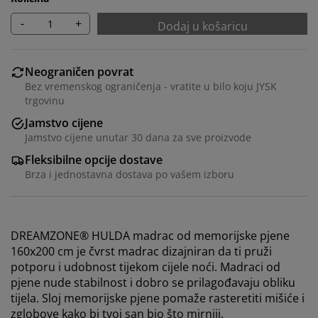
-
+
Dodaj u košaricu
Neograničen povrat
Bez vremenskog ograničenja - vratite u bilo koju JYSK
trgovinu
Jamstvo cijene
Jamstvo cijene unutar 30 dana za sve proizvode
Fleksibilne opcije dostave
Brza i jednostavna dostava po vašem izboru
DREAMZONE® HULDA madrac od memorijske pjene
160x200 cm je čvrst madrac dizajniran da ti pruži
potporu i udobnost tijekom cijele noći. Madraci od
pjene nude stabilnost i dobro se prilagođavaju obliku
tijela. Sloj memorijske pjene pomaže rasteretiti mišiće i
zglobove kako bi tvoj san bio što mirniji.