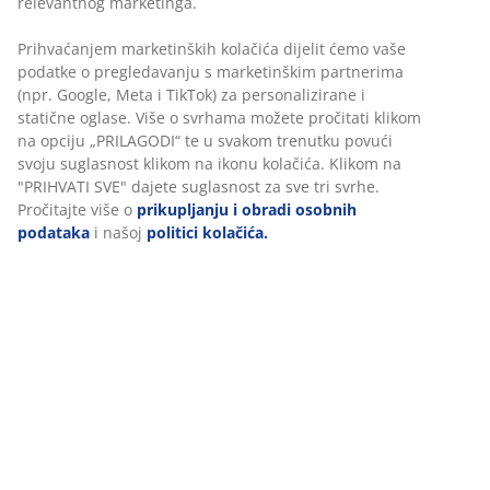
proizvodu potječu iz FSC®-certificiranih,
recikliranih ili drugih kontroliranih izvora
Srednje čvrst madrac
Srednje čvrst madrac svestran je izbor koji pruža
uravnoteženu potporu i umjerenu prilagodljivost. Iako
se udobnost razlikuje od osobe do osobe, općenito
vrijedi da što je osoba teža, madrac bi trebao biti čvršći
– i obrnuto. Madrac treba biti dovoljno mekan ili čvrst
da drži kralježnicu u ravnoj liniji.
1 nadmadrac s polieterskom pjenom
Polieterska pjena često je korišten tip pjene koji pruža
čvrstu potporu i prikladna je za svakodnevne potrebe
spavanja. Može učiniti ležaj malo čvršćim. Navlaka se
može prati na 60°C.
1 madrac s oprugama s ciljanom potporom
Madrac je dizajniran da pruži ciljanu potporu kroz
kombinaciju zona i slojeva udobnosti. Podijeljen je u 5
zona udobnosti i 3 sloja udobnosti, uključujući opruge
s džepićima i polietersku pjenu. Svaka opruga s