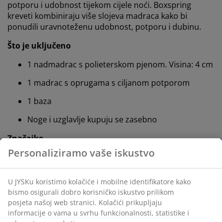
potporu i udobnost tijekom cijele noći. Boxspring
kreveti kombiniraju više slojeva madraca kako bi
ponudili uravnoteženu udobnost, potporu i dubinu.
Što je uključeno
1 nadmadrac s polieterskom pjenom. Visina: 4 cm
1 madrac s oprugama s ciljanom potporom
1 baza
Noge i uzglavlje kupuju se zasebno
Značajke
Veličina:
Š140xD200 cm. Visina: 43 cm
Srednje čvrst madrac:
Uravnotežen i fleksibilan
Boja:
Siva‑23
FSC® Mix:
Drvo i materijali na bazi drva u ovom