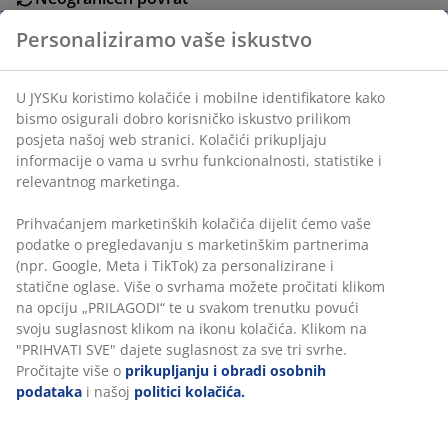
Bez vremenskog ograničenja - vratite u bilo koju JYSK
Personaliziramo vaše iskustvo
trgovinu
Jamstvo cijene
Jamstvo cijene unutar 30 dana za sve proizvode
U JYSKu koristimo kolačiće i mobilne identifikatore kako
bismo osigurali dobro korisničko iskustvo prilikom
Fleksibilne opcije dostave
posjeta našoj web stranici. Kolačići prikupljaju
Brza i jednostavna dostava po vašem izboru
informacije o vama u svrhu funkcionalnosti, statistike i
relevantnog marketinga.
BROJ ARTIKLA: 1072901
Prihvaćanjem marketinških kolačića dijelit ćemo vaše
podatke o pregledavanju s marketinškim partnerima
(npr. Google, Meta i TikTok) za personalizirane i
statične oglase. Više o svrhama možete pročitati klikom
Podaci o proizvodu
na opciju „PRILAGODI“ te u svakom trenutku povući
svoju suglasnost klikom na ikonu kolačića. Klikom na
"PRIHVATI SVE" dajete suglasnost za sve tri svrhe.
Pročitajte više o
prikupljanju i obradi osobnih
Komentari
podataka
i našoj
politici kolačića.
(
0
)