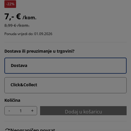
-22%
7,- €
/kom.
8,99 € /kom.
Ponuda vrijedi do: 01.09.2026
Dostava ili preuzimanje u trgovini?
Dostava
Click&Collect
Količina
-
+
Dodaj u košaricu
Neograničen povrat