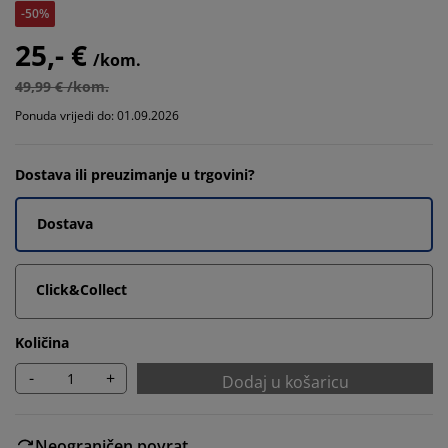
-50%
25,- €
/kom.
49,99 € /kom.
Ponuda vrijedi do: 01.09.2026
Dostava ili preuzimanje u trgovini?
Dostava
Click&Collect
Količina
-
+
Dodaj u košaricu
Neograničen povrat