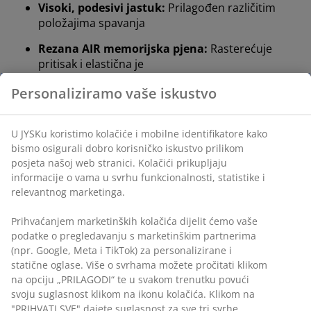
Visoki, podesivi jastuk:
Prilagođen različitim
položajima spavanja
Rezana AIR memorijska pjena:
Rasterećuje
pritisak i elastična je
Periva navlaka:
Navlaka se skida i može se prati
na 60°C
OEKO-TEX® STANDARD 100:
Testirano na štetne
tvari radi zaštite vašeg zdravlja
WELLPUR®:
Skandinavski brend proizvoda za
spavanje, ekskluzivno dostupan u JYSKu
Visoki, podesivi jastuk
Ispunu od rezane pjene možete ukloniti i tako
prilagoditi jastuk sve dok ne postignete visinu koja
odgovara vašem položaju spavanja. Općenito, visina
jastuka treba omogućiti da vrat i kralježnica ostanu u
ravnoj liniji. Prava visina ovisi o vašem položaju
spavanja, ali i o čvrstoći madraca na kojem spavate.