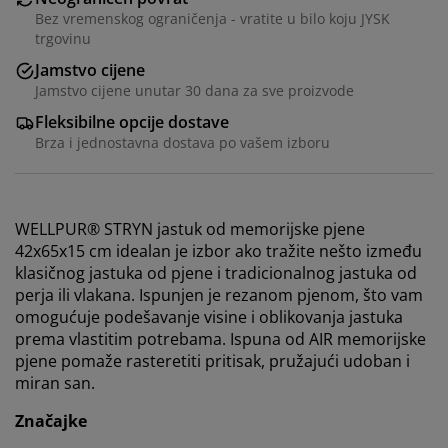
Bez vremenskog ograničenja - vratite u bilo koju JYSK
trgovinu
Jamstvo cijene
Jamstvo cijene unutar 30 dana za sve proizvode
Fleksibilne opcije dostave
Brza i jednostavna dostava po vašem izboru
WELLPUR® STRYN jastuk od memorijske pjene
42x65x15 cm idealan je izbor ako tražite nešto između
klasičnog jastuka od pjene i tradicionalnog jastuka od
perja ili vlakana. Ispunjen je rezanom pjenom, što vam
omogućuje podešavanje visine i oblikovanja jastuka
prema vlastitim potrebama. Ispuna od AIR memorijske
pjene pomaže rasteretiti pritisak, pružajući udoban i
miran san.
Značajke