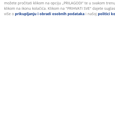
Vodiči i blog postovi
Zidnim
modulima
napravite