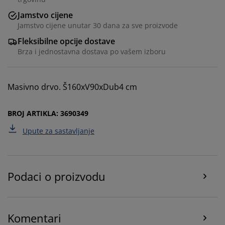
Jamstvo cijene
Jamstvo cijene unutar 30 dana za sve proizvode
Fleksibilne opcije dostave
Brza i jednostavna dostava po vašem izboru
Masivno drvo. Š160xV90xDub4 cm
Personaliziramo vaše iskustvo
BROJ ARTIKLA: 3690349
Upute za sastavljanje
U JYSKu koristimo kolačiće i mobilne identifikatore kako
bismo osigurali dobro korisničko iskustvo prilikom
posjeta našoj web stranici. Kolačići prikupljaju
informacije o vama u svrhu funkcionalnosti, statistike i
Podaci o proizvodu
relevantnog marketinga.
Prihvaćanjem marketinških kolačića dijelit ćemo vaše
podatke o pregledavanju s marketinškim partnerima
Komentari
(npr. Google, Meta i TikTok) za personalizirane i