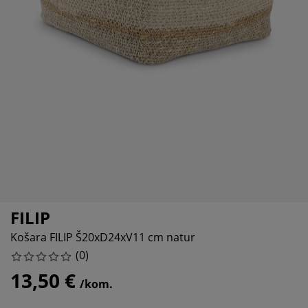
jega namještaja
rtna rasvjeta
lahte
viri kreveta
asvjeta
prema za kampiranje
rmari
kviri kreveta s pohranom
ućanstvo
amještaj za spavaću sobu
odnice
ječja soba
ječji madraci
odaci za rublje
ečji kreveti
FILIP
Košara FILIP Š20xD24xV11 cm natur
(
0
)
13,50 €
/kom.