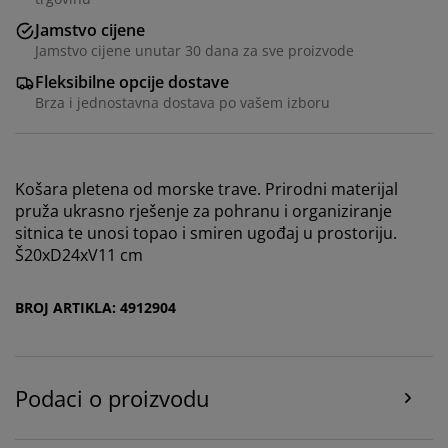
Jamstvo cijene
Jamstvo cijene unutar 30 dana za sve proizvode
Fleksibilne opcije dostave
Brza i jednostavna dostava po vašem izboru
Košara pletena od morske trave. Prirodni materijal
pruža ukrasno rješenje za pohranu i organiziranje
Personaliziramo vaše iskustvo
sitnica te unosi topao i smiren ugođaj u prostoriju.
Š20xD24xV11 cm
U JYSKu koristimo kolačiće i mobilne identifikatore kako
bismo osigurali dobro korisničko iskustvo prilikom
BROJ ARTIKLA: 4912904
posjeta našoj web stranici. Kolačići prikupljaju
informacije o vama u svrhu funkcionalnosti, statistike i
relevantnog marketinga.
Podaci o proizvodu
Prihvaćanjem marketinških kolačića dijelit ćemo vaše
podatke o pregledavanju s marketinškim partnerima
(npr. Google, Meta i TikTok) za personalizirane i