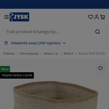
Kreveti i madraci
Dnevni boravak
Pohranjivanje
Spavaća soba
Blagovaonica
Radna soba
Kupaonica
Kućanstvo
Zavjese
Hodnik
Vrt
Pretr
rikaži sve
rikaži sve
rikaži sve
rikaži sve
rikaži sve
rikaži sve
rikaži sve
rikaži sve
rikaži sve
rikaži sve
rikaži sve
Odaberite svoju JYSK trgovinu
adraci
adraci od pjene
učnici
redski namještaj
auči
olovi
rmari
amještaj za hodnik
onfekcijske zavjese
rtni namještaj
ekoracija
Početna
Pohranjivanje
Košare i sl.
Košare
Košara FILIP Š20xD24
reveti
adraci s oprugama
kstili
ohranjivanje
olice
olice
amještaj za pohranjivanje
idni elementi
olo zavjese
tni jastuci
kstili
Novo
TRAJNO NISKA CIJENA
olići za kavu i pomoćni stolići
omarnici
anjska pohrana
opluni
oxspring kreveti
prema za kupaonicu
ohranjivanje
amještaj za hodnik
ešalice i kutije za pohranu
 stol
ozorske folije
ohranjivanje
aštita od sunca
jega namještaja
stuci
admadraci
odaci za rublje
anji namještaj
pisi i otirači
 zid
odaci
alci za TV
rtni dodaci
jega namještaja
osteljine
aštite za madrace
uhinja