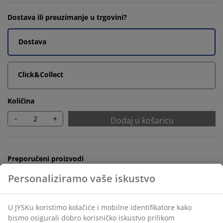
Dostava ili preuzimanje u trgovini?
Dostava
Click&Collect
Količina
-
+
Dodaj u košaricu
Preporučeni proizvodi
Personaliziramo vaše iskustvo
Držač za ručnike
U JYSKu koristimo kolačiće i mobilne identifikatore kako
bismo osigurali dobro korisničko iskustvo prilikom