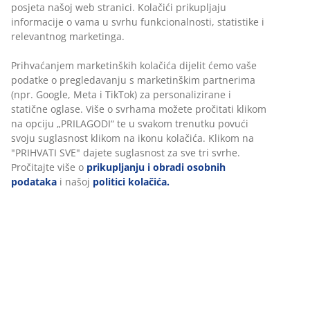
posjeta našoj web stranici. Kolačići prikupljaju
Neograničen povrat
informacije o vama u svrhu funkcionalnosti, statistike i
Bez vremenskog ograničenja - vratite u bilo koju JYSK
relevantnog marketinga.
trgovinu
Jamstvo cijene
Prihvaćanjem marketinških kolačića dijelit ćemo vaše
podatke o pregledavanju s marketinškim partnerima
Jamstvo cijene unutar 30 dana za sve proizvode
(npr. Google, Meta i TikTok) za personalizirane i
Fleksibilne opcije dostave
statične oglase. Više o svrhama možete pročitati klikom
Brza i jednostavna dostava po vašem izboru
na opciju „PRILAGODI“ te u svakom trenutku povući
svoju suglasnost klikom na ikonu kolačića. Klikom na
"PRIHVATI SVE" dajete suglasnost za sve tri svrhe.
100% pamuk. Mekan, debeo i visokoupijajući. 500 g/m².
Pročitajte više o
prikupljanju i obradi osobnih
40x60 cm
podataka
i našoj
politici kolačića.
BROJ ARTIKLA: 2117142
Podaci o proizvodu