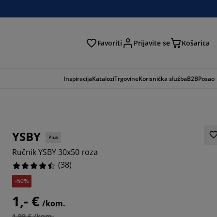
Favoriti
Prijavite se
Košarica
traga
Inspiracija
Katalozi
Trgovine
Korisnička služba
B2B
Posao
YSBY
Plus
Ručnik YSBY 30x50 roza
(
38
)
-50%
1,- €
5263%
/kom.
1,99 € /kom.