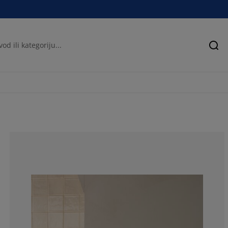
Pre
78.9473684210