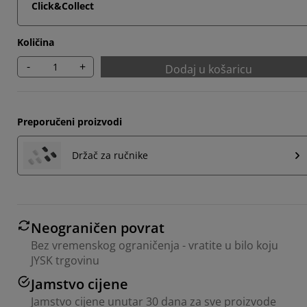
Click&Collect
Količina
-
+
Dodaj u košaricu
Preporučeni proizvodi
Držač za ručnike
Neograničen povrat
Bez vremenskog ograničenja - vratite u bilo koju
JYSK trgovinu
Jamstvo cijene
Jamstvo cijene unutar 30 dana za sve proizvode