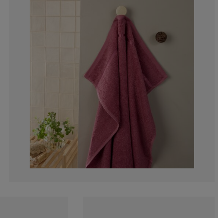
7.89473684210
0%
7.89473684210
5.26315789473