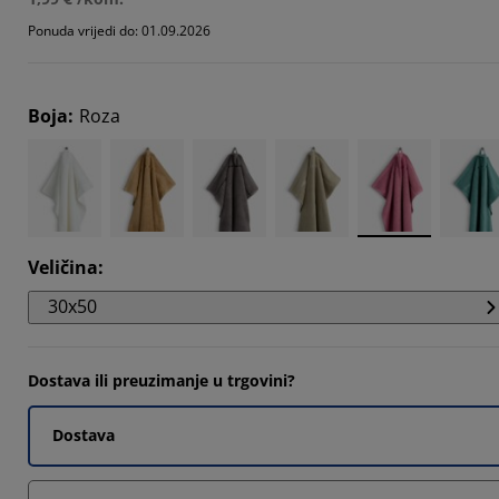
5263%
Ponuda vrijedi do: 01.09.2026
5263%
Boja
:
Roza
6842%
Veličina
:
30x50
Dostava ili preuzimanje u trgovini?
Dostava