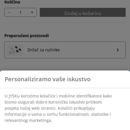
Količina
-
+
Dodaj u košaricu
Preporučeni proizvodi
Držač za ručnike
Neograničen povrat
Bez vremenskog ograničenja - vratite u bilo koju JYSK
trgovinu
Jamstvo cijene
Jamstvo cijene unutar 30 dana za sve proizvode
Fleksibilne opcije dostave
Brza i jednostavna dostava po vašem izboru