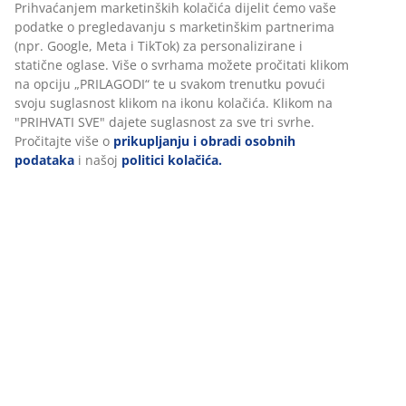
100% pamuk. Mekan i jako upijajući. 400 g/m². 30x50 cm
BROJ ARTIKLA: 2128099
Personaliziramo vaše iskustvo
Podaci o proizvodu
U JYSKu koristimo kolačiće i mobilne identifikatore kako bismo
osigurali dobro korisničko iskustvo prilikom posjeta našoj web
Komentari
stranici. Kolačići prikupljaju informacije o vama u svrhu
(
33
)
funkcionalnosti, statistike i relevantnog marketinga.
Prihvaćanjem marketinških kolačića dijelit ćemo vaše podatke o
pregledavanju s marketinškim partnerima (npr. Google, Meta i T
Dostava
za personalizirane i statične oglase. Više o svrhama možete proči
klikom na opciju „PRILAGODI“ te u svakom trenutku povući svoju
suglasnost klikom na ikonu kolačića. Klikom na "PRIHVATI SVE" d
suglasnost za sve tri svrhe. Pročitajte više o
prikupljanju i obrad