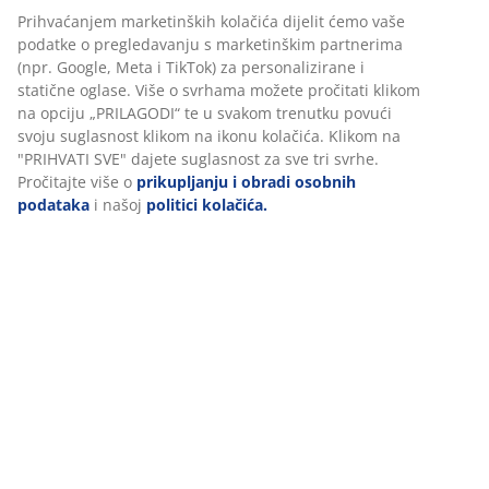
Fleksibilne opcije dostave
Brza i jednostavna dostava po vašem izboru
BROJ ARTIKLA: 2351241
Personaliziramo vaše iskustvo
Podaci o proizvodu
U JYSKu koristimo kolačiće i mobilne identifikatore kako bismo
osigurali dobro korisničko iskustvo prilikom posjeta našoj web
stranici. Kolačići prikupljaju informacije o vama u svrhu
Komentari
funkcionalnosti, statistike i relevantnog marketinga.
(
157
)
Prihvaćanjem marketinških kolačića dijelit ćemo vaše podatke o
pregledavanju s marketinškim partnerima (npr. Google, Meta i T
za personalizirane i statične oglase. Više o svrhama možete proči
Dostava
klikom na opciju „PRILAGODI“ te u svakom trenutku povući svoju
suglasnost klikom na ikonu kolačića. Klikom na "PRIHVATI SVE" d