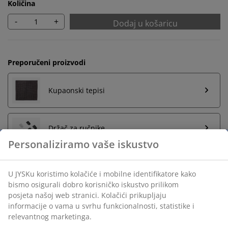
Količina
-
+
Dodaj u košaricu
Preporučeni proizvodi
Kupaonski tepisi
Držač za ručnike
Neograničen povrat
Bez vremenskog ograničenja - vratite u bilo koju JYSK
trgovinu
Jamstvo cijene
Jamstvo cijene unutar 30 dana za sve proizvode