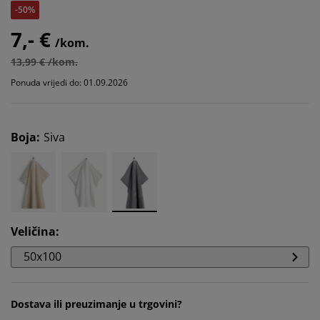
-50%
7,- €
/kom.
13,99 € /kom.
Ponuda vrijedi do: 01.09.2026
Boja
:
Siva
Veličina
:
50x100
Dostava ili preuzimanje u trgovini?