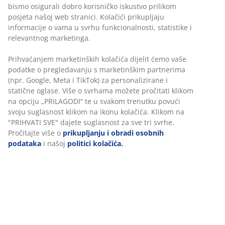
Neograničen povrat
Bez vremenskog ograničenja - vratite u bilo koju JYSK
trgovinu
Jamstvo cijene
Jamstvo cijene unutar 30 dana za sve proizvode
Fleksibilne opcije dostave
Brza i jednostavna dostava po vašem izboru
100% pamuk. Vrlo mekan i jako upijajući zahvaljujući
posebnoj Soft Loft™ tehnologiji predenja. 600 g/m².
50x100 cm
BROJ ARTIKLA: 2350942