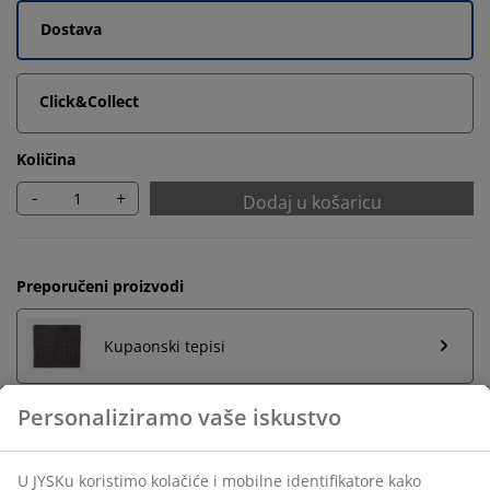
Dostava
Click&Collect
Količina
-
+
Dodaj u košaricu
Preporučeni proizvodi
Kupaonski tepisi
Držač za ručnike