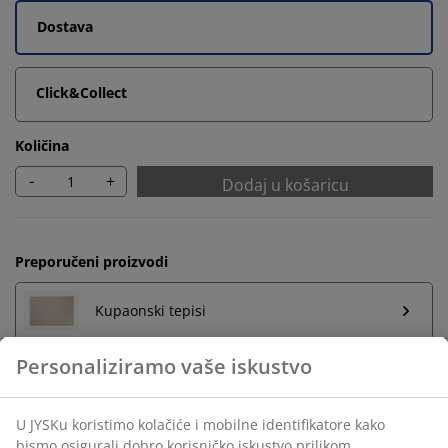
Dostava
Click&Collect
Količina
-
+
Dodaj u košaricu
Preporučeni proizvodi
Kupaonski tepisi
Personaliziramo vaše iskustvo
Držač za ručnike
U JYSKu koristimo kolačiće i mobilne identifikatore kako
bismo osigurali dobro korisničko iskustvo prilikom