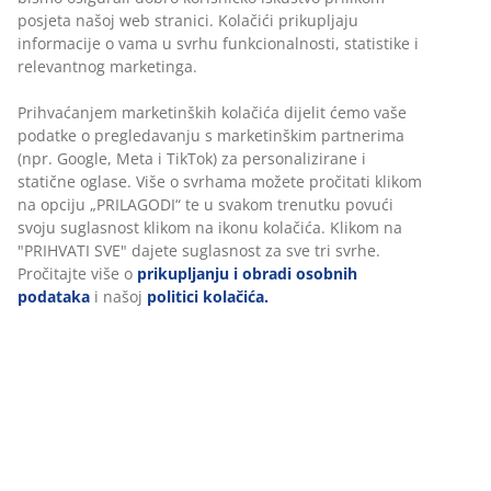
posjeta našoj web stranici. Kolačići prikupljaju
Neograničen povrat
informacije o vama u svrhu funkcionalnosti, statistike i
Bez vremenskog ograničenja - vratite u bilo koju JYSK
relevantnog marketinga.
trgovinu
Prihvaćanjem marketinških kolačića dijelit ćemo vaše
Jamstvo cijene
podatke o pregledavanju s marketinškim partnerima
Jamstvo cijene unutar 30 dana za sve proizvode
(npr. Google, Meta i TikTok) za personalizirane i
Fleksibilne opcije dostave
statične oglase. Više o svrhama možete pročitati klikom
Brza i jednostavna dostava po vašem izboru
na opciju „PRILAGODI“ te u svakom trenutku povući
svoju suglasnost klikom na ikonu kolačića. Klikom na
"PRIHVATI SVE" dajete suglasnost za sve tri svrhe.
100% pamuk. Mekan, debeo i visokoupijajući. 600 g/m².
Pročitajte više o
prikupljanju i obradi osobnih
50x100 cm
podataka
i našoj
politici kolačića.
BROJ ARTIKLA: 2101607
Podaci o proizvodu