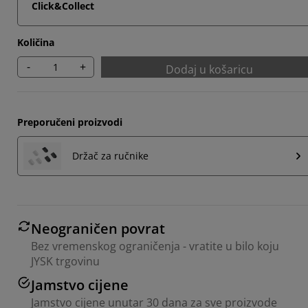
Click&Collect
Količina
-
+
Dodaj u košaricu
Preporučeni proizvodi
Držač za ručnike
Neograničen povrat
Bez vremenskog ograničenja - vratite u bilo koju
JYSK trgovinu
Jamstvo cijene
Jamstvo cijene unutar 30 dana za sve proizvode