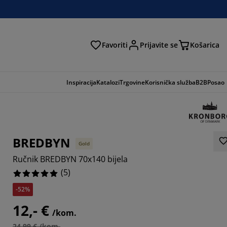
Favoriti
Prijavite se
Košarica
traga
Inspiracija
Katalozi
Trgovine
Korisnička služba
B2B
Posao
BREDBYN
Gold
Ručnik BREDBYN 70x140 bijela
(
5
)
-52%
12,- €
/kom.
24,99 € /kom.