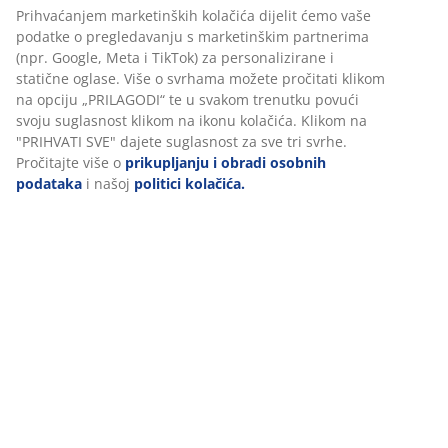
Prihvaćanjem marketinških kolačića dijelit ćemo vaše
podatke o pregledavanju s marketinškim partnerima
BROJ ARTIKLA: 2005658
(npr. Google, Meta i TikTok) za personalizirane i
statične oglase. Više o svrhama možete pročitati klikom
na opciju „PRILAGODI“ te u svakom trenutku povući
svoju suglasnost klikom na ikonu kolačića. Klikom na
Podaci o proizvodu
"PRIHVATI SVE" dajete suglasnost za sve tri svrhe.
Pročitajte više o
prikupljanju i obradi osobnih
podataka
i našoj
politici kolačića.
Komentari
(
8
)
O brendu
Dostava