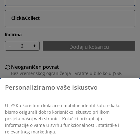
Click&Collect
Količina
-
+
Dodaj u košaricu
Neograničen povrat
Bez vremenskog ograničenja - vratite u bilo koju JYSK
trgovinu
Personaliziramo vaše iskustvo
Jamstvo cijene
Jamstvo cijene unutar 30 dana za sve proizvode
Fleksibilne opcije dostave
U JYSKu koristimo kolačiće i mobilne identifikatore kako
Brza i jednostavna dostava po vašem izboru
bismo osigurali dobro korisničko iskustvo prilikom
posjeta našoj web stranici. Kolačići prikupljaju
informacije o vama u svrhu funkcionalnosti, statistike i
relevantnog marketinga.
100% pamuk. 500 g/m². 28x30 cm