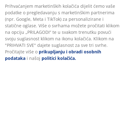
BROJ ARTIKLA: 2005658
Podaci o proizvodu
Komentari
(
8
)
Personaliziramo vaše iskustvo
U JYSKu koristimo kolačiće i mobilne identifikatore kako bismo os
O brendu
dobro korisničko iskustvo prilikom posjeta našoj web stranici. Ko
prikupljaju informacije o vama u svrhu funkcionalnosti, statistike
relevantnog marketinga.
Dostava
Prihvaćanjem marketinških kolačića dijelit ćemo vaše podatke o
pregledavanju s marketinškim partnerima (npr. Google, Meta i T