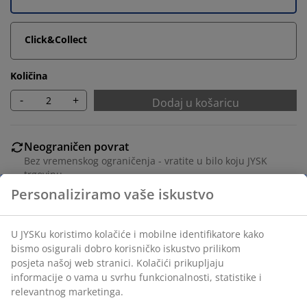
Click&Collect
Količina
-
+
Dodaj u košaricu
Neograničen povrat
Bez vremenskog ograničenja - vratite u bilo koju JYSK
trgovinu
Jamstvo cijene
Jamstvo cijene unutar 30 dana za sve proizvode
Fleksibilne opcije dostave
Brza i jednostavna dostava po vašem izboru
100% pamuk. 500 g/m². 28x30 cm