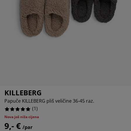
ega namještaja
tna rasvjeta
ahte
viri kreveta
svjeta
rema za kampiranje
rmari
viri kreveta s pohranom
ućanstvo
mještaj za spavaću sobu
odnice
ečja soba
ečji madraci
daci za rublje
ečji kreveti
KILLEBERG
Papuče KILLEBERG pliš veličine 36-45 raz.
(
1
)
Nova još niža cijena
9,- €
/par