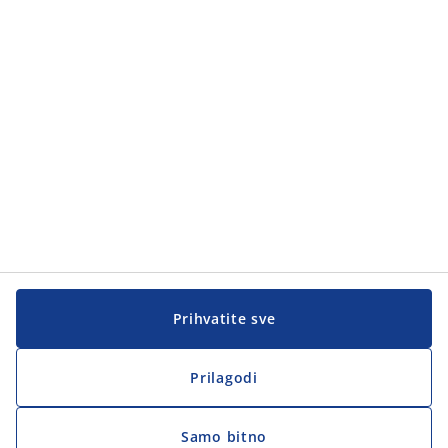
Kategorije proizvoda
Korisnička služba
Korisnička služba
JYSK
JYSK
Sjedište
Zapratite JYSK