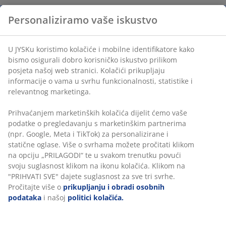
Fleksibilne opcije dostave
Brza i jednostavna dostava po vašem izboru
Personaliziramo vaše iskustvo
BROJ ARTIKLA: 2902801
U JYSKu koristimo kolačiće i mobilne identifikatore kako
bismo osigurali dobro korisničko iskustvo prilikom posjeta
Podaci o proizvodu
našoj web stranici. Kolačići prikupljaju informacije o vama
u svrhu funkcionalnosti, statistike i relevantnog
marketinga.
Komentari
Prihvaćanjem marketinških kolačića dijelit ćemo vaše
podatke o pregledavanju s marketinškim partnerima (npr.
(
1
)
Google, Meta i TikTok) za personalizirane i statične oglase.
Više o svrhama možete pročitati klikom na opciju
„PRILAGODI“ te u svakom trenutku povući svoju suglasnost
Dostava
klikom na ikonu kolačića. Klikom na "PRIHVATI SVE" dajete
suglasnost za sve tri svrhe. Pročitajte više o
prikupljanju i
obradi osobnih podataka
i našoj
politici kolačića.