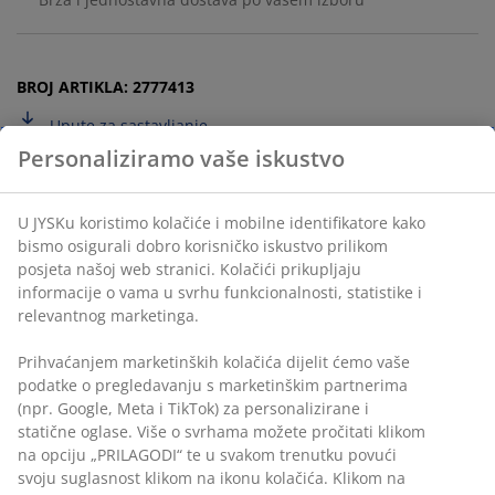
BROJ ARTIKLA: 2777413
Upute za sastavljanje
Podaci o proizvodu
Komentari
(
2
)
Dostava