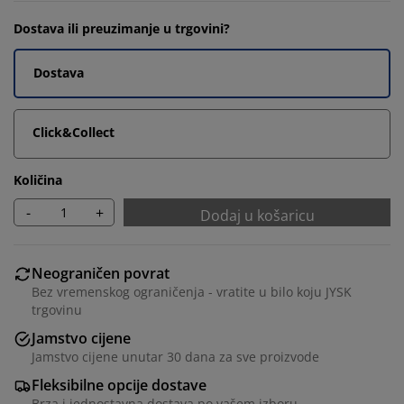
Dostava ili preuzimanje u trgovini?
Dostava
Click&Collect
Količina
-
+
Dodaj u košaricu
Neograničen povrat
Bez vremenskog ograničenja - vratite u bilo koju JYSK
trgovinu
Jamstvo cijene
Jamstvo cijene unutar 30 dana za sve proizvode
Fleksibilne opcije dostave
Brza i jednostavna dostava po vašem izboru