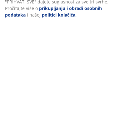
Personaliziramo vaše iskustvo
U JYSKu koristimo kolačiće i mobilne identifikatore kako bismo os
dobro korisničko iskustvo prilikom posjeta našoj web stranici. Ko
prikupljaju informacije o vama u svrhu funkcionalnosti, statistike
relevantnog marketinga.
Prihvaćanjem marketinških kolačića dijelit ćemo vaše podatke o
pregledavanju s marketinškim partnerima (npr. Google, Meta i T
za personalizirane i statične oglase. Više o svrhama možete proči
klikom na opciju „PRILAGODI“ te u svakom trenutku povući svoju
suglasnost klikom na ikonu kolačića. Klikom na "PRIHVATI SVE" d
suglasnost za sve tri svrhe. Pročitajte više o
prikupljanju i obrad
osobnih podataka
i našoj
politici kolačića.