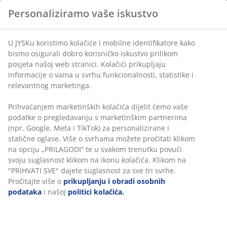
Personaliziramo vaše iskustvo
BROJ ARTIKLA: 2781601
U JYSKu koristimo kolačiće i mobilne identifikatore kako
bismo osigurali dobro korisničko iskustvo prilikom
posjeta našoj web stranici. Kolačići prikupljaju
informacije o vama u svrhu funkcionalnosti, statistike i
Podaci o proizvodu
relevantnog marketinga.
Prihvaćanjem marketinških kolačića dijelit ćemo vaše
podatke o pregledavanju s marketinškim partnerima
Komentari
(npr. Google, Meta i TikTok) za personalizirane i
statične oglase. Više o svrhama možete pročitati klikom
(
0
)
na opciju „PRILAGODI“ te u svakom trenutku povući
svoju suglasnost klikom na ikonu kolačića. Klikom na
"PRIHVATI SVE" dajete suglasnost za sve tri svrhe.
Dostava
Pročitajte više o
prikupljanju i obradi osobnih
podataka
i našoj
politici kolačića.