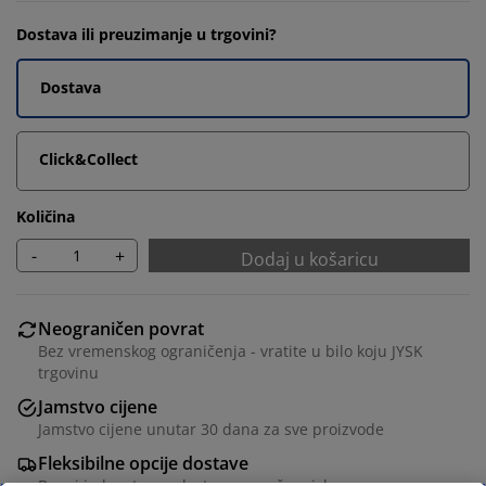
Dostava ili preuzimanje u trgovini?
Dostava
Click&Collect
Količina
-
+
Dodaj u košaricu
Neograničen povrat
Bez vremenskog ograničenja - vratite u bilo koju JYSK
trgovinu
Jamstvo cijene
Jamstvo cijene unutar 30 dana za sve proizvode
Fleksibilne opcije dostave
Brza i jednostavna dostava po vašem izboru