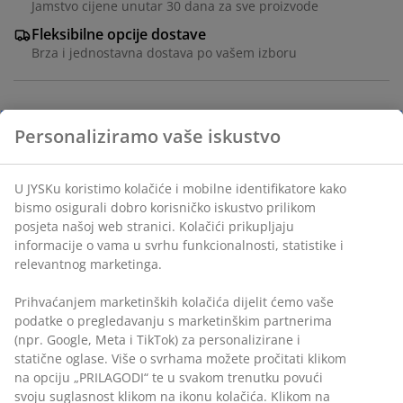
Jamstvo cijene unutar 30 dana za sve proizvode
Fleksibilne opcije dostave
Brza i jednostavna dostava po vašem izboru
BROJ ARTIKLA: 2786101
Podaci o proizvodu
Komentari
(
0
)
Dostava