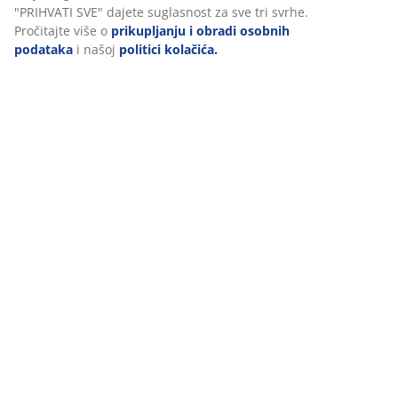
Personaliziramo vaše iskustvo
U JYSKu koristimo kolačiće i mobilne identifikatore kako bismo o
korisničko iskustvo prilikom posjeta našoj web stranici. Kolačići 
informacije o vama u svrhu funkcionalnosti, statistike i relevan
Prihvaćanjem marketinških kolačića dijelit ćemo vaše podatke o