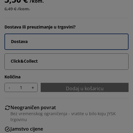
/kom.
6,49 € /kom.
Dostava ili preuzimanje u trgovini?
Dostava
Click&Collect
Količina
-
+
Dodaj u košaricu
Neograničen povrat
Bez vremenskog ograničenja - vratite u bilo koju JYSK
trgovinu
Jamstvo cijene