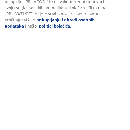
(
26
)
U JYSKu koristimo kolačiće i mobilne identifikatore kako bismo
osigurali dobro korisničko iskustvo prilikom posjeta našoj web
stranici. Kolačići prikupljaju informacije o vama u svrhu
Dostava
funkcionalnosti, statistike i relevantnog marketinga.
Prihvaćanjem marketinških kolačića dijelit ćemo vaše podatke o
pregledavanju s marketinškim partnerima (npr. Google, Meta i
TikTok) za personalizirane i statične oglase. Više o svrhama
možete pročitati klikom na opciju „PRILAGODI“ te u svakom
trenutku povući svoju suglasnost klikom na ikonu kolačića. Klik
na "PRIHVATI SVE" dajete suglasnost za sve tri svrhe. Pročitajte
više o
prikupljanju i obradi osobnih podataka
i našoj
politici
kolačića.