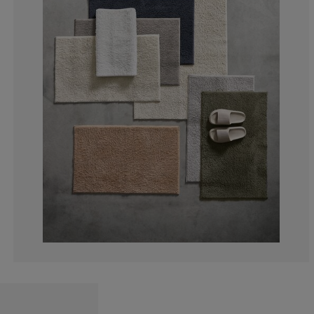
10.38961038961
5.844155844155
6.493506493506
8.441558441558