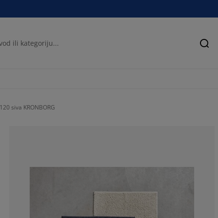
Pre
x120 siva KRONBORG
68.83116883116