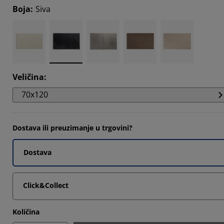
039%
Boja
:
Siva
844%
493%
442%
Veličina
:
70x120
Dostava ili preuzimanje u trgovini?
Dostava
Click&Collect
Količina