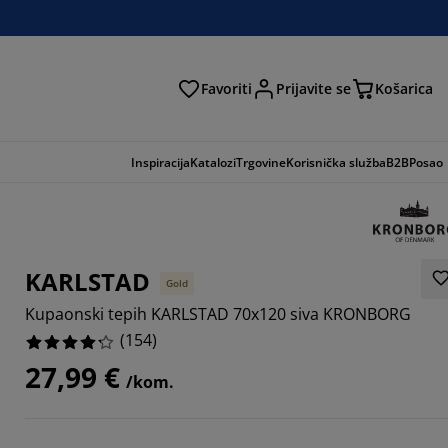
Favoriti
Prijavite se
Košarica
traga
Inspiracija
Katalozi
Trgovine
Korisnička služba
B2B
Posao
KARLSTAD
Gold
Kupaonski tepih KARLSTAD 70x120 siva KRONBORG
(
154
)
27,99 €
/kom.
884%