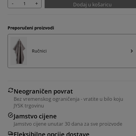
-
+
Dodaj u košaricu
Preporučeni proizvodi
Ručnici
Neograničen povrat
Bez vremenskog ograničenja - vratite u bilo koju
JYSK trgovinu
Jamstvo cijene
Jamstvo cijene unutar 30 dana za sve proizvode
Fleksibilne opcije dostave