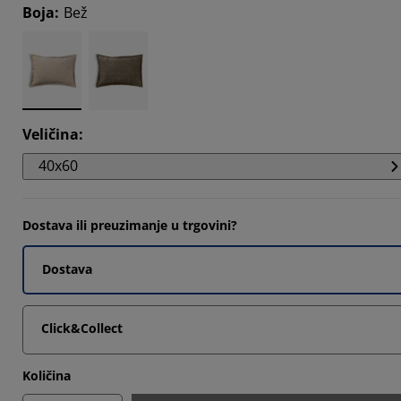
Boja
:
Bež
Veličina
:
40x60
Dostava ili preuzimanje u trgovini?
Dostava
Click&Collect
Količina