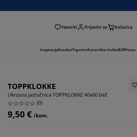
Favoriti
Prijavite se
Košarica
traga
Inspiracija
Katalozi
Trgovine
Korisnička služba
B2B
Posao
TOPPKLOKKE
Ukrasna jastučnica TOPPKLOKKE 40x60 bež
(
0
)
9,50 €
/kom.