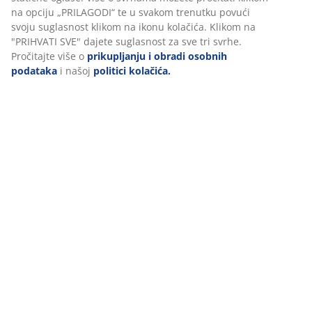
osigurali dobro korisničko iskustvo prilikom posjeta našoj web
stranici. Kolačići prikupljaju informacije o vama u svrhu
BROJ ARTIKLA: 6889444
funkcionalnosti, statistike i relevantnog marketinga.
Prihvaćanjem marketinških kolačića dijelit ćemo vaše podatke
o pregledavanju s marketinškim partnerima (npr. Google, Meta
Podaci o proizvodu
i TikTok) za personalizirane i statične oglase. Više o svrhama
možete pročitati klikom na opciju „PRILAGODI“ te u svakom
trenutku povući svoju suglasnost klikom na ikonu kolačića.
Klikom na "PRIHVATI SVE" dajete suglasnost za sve tri svrhe.
Komentari
Pročitajte više o
prikupljanju i obradi osobnih podataka
i
(
3
)
našoj
politici kolačića.
Dostava