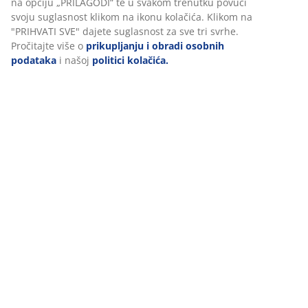
Prihvaćanjem marketinških kolačića dijelit ćemo vaše
podatke o pregledavanju s marketinškim partnerima (npr.
Google, Meta i TikTok) za personalizirane i statične oglase.
Više o svrhama možete pročitati klikom na opciju
Podaci o proizvodu
„PRILAGODI“ te u svakom trenutku povući svoju suglasnost
klikom na ikonu kolačića. Klikom na "PRIHVATI SVE" dajete
suglasnost za sve tri svrhe. Pročitajte više o
prikupljanju i
obradi osobnih podataka
i našoj
politici kolačića.
Komentari
(
0
)
Dostava