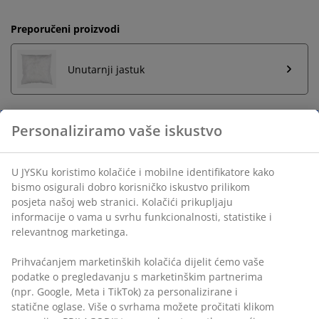
Preporučeni proizvodi
Unutarnji jastuk
Neograničen povrat
Bez vremenskog ograničenja - vratite u bilo koju JYSK
trgovinu
Personaliziramo vaše iskustvo
Jamstvo cijene
Jamstvo cijene unutar 30 dana za sve proizvode
U JYSKu koristimo kolačiće i mobilne identifikatore kako
Fleksibilne opcije dostave
bismo osigurali dobro korisničko iskustvo prilikom posjeta
Brza i jednostavna dostava po vašem izboru
našoj web stranici. Kolačići prikupljaju informacije o vama
u svrhu funkcionalnosti, statistike i relevantnog
marketinga.
BROJ ARTIKLA: 6899274