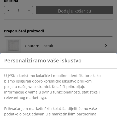
Količina
-
+
Dodaj u košaricu
Preporučeni proizvodi
Unutarnji jastuk
Personaliziramo vaše iskustvo
Neograničen povrat
U JYSKu koristimo kolačiće i mobilne identifikatore kako
Bez vremenskog ograničenja - vratite u bilo koju JYSK
bismo osigurali dobro korisničko iskustvo prilikom
trgovinu
posjeta našoj web stranici. Kolačići prikupljaju
informacije o vama u svrhu funkcionalnosti, statistike i
Jamstvo cijene
relevantnog marketinga.
Jamstvo cijene unutar 30 dana za sve proizvode
Fleksibilne opcije dostave
Prihvaćanjem marketinških kolačića dijelit ćemo vaše
Brza i jednostavna dostava po vašem izboru
podatke o pregledavanju s marketinškim partnerima