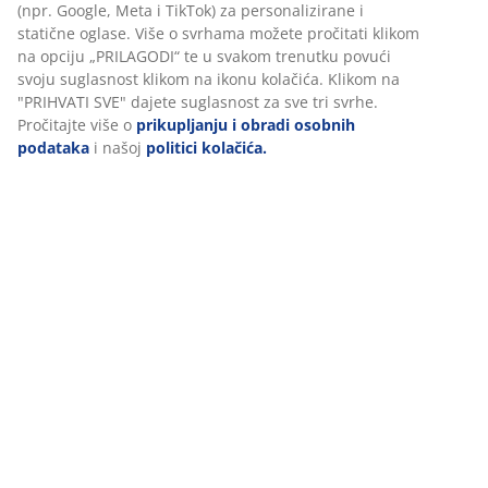
(npr. Google, Meta i TikTok) za personalizirane i
statične oglase. Više o svrhama možete pročitati klikom
na opciju „PRILAGODI“ te u svakom trenutku povući
Poliesterska/poliamidna/elastanska vlakna. Samt.
svoju suglasnost klikom na ikonu kolačića. Klikom na
50x50 cm
"PRIHVATI SVE" dajete suglasnost za sve tri svrhe.
Pročitajte više o
prikupljanju i obradi osobnih
podataka
i našoj
politici kolačića.
BROJ ARTIKLA: 6891918
Podaci o proizvodu
Komentari
(
1
)
Dostava