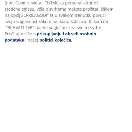
Poliesterska/poliamidna/elastanska vlakna. Samt.
50x50 cm
BROJ ARTIKLA: 6891244
Podaci o proizvodu
Komentari
(
5
)
Dostava