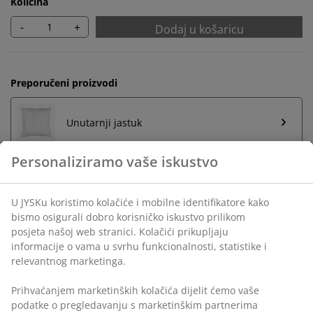
Količina
-
+
Dodaj u košaricu
Preporučeni proizvodi
Unutarnji jastuk
Neograničen povrat
Bez vremenskog ograničenja - vratite u bilo koju JYSK
trgovinu
Jamstvo cijene
Jamstvo cijene unutar 30 dana za sve proizvode
Fleksibilne opcije dostave
Brza i jednostavna dostava po vašem izboru