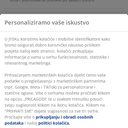
BROJ ARTIKLA: 6700051
Podaci o proizvodu
Personaliziramo vaše iskustvo
Komentari
U JYSKu koristimo kolačiće i mobilne identifikatore kako bismo
(
0
)
osigurali dobro korisničko iskustvo prilikom posjeta našoj web
stranici. Kolačići prikupljaju informacije o vama u svrhu
funkcionalnosti, statistike i relevantnog marketinga.
Dostava
Prihvaćanjem marketinških kolačića dijelit ćemo vaše podatke
o pregledavanju s marketinškim partnerima (npr. Google,
Meta i TikTok) za personalizirane i statične oglase. Više o
svrhama možete pročitati klikom na opciju „PRILAGODI“ te u