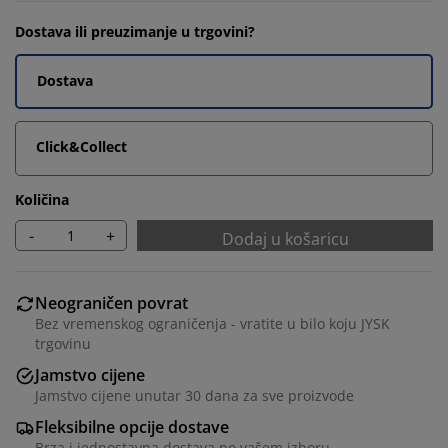
Dostava ili preuzimanje u trgovini?
Dostava
Click&Collect
Količina
-
+
Dodaj u košaricu
Neograničen povrat
Bez vremenskog ograničenja - vratite u bilo koju JYSK
trgovinu
Jamstvo cijene
Jamstvo cijene unutar 30 dana za sve proizvode
Fleksibilne opcije dostave
Brza i jednostavna dostava po vašem izboru