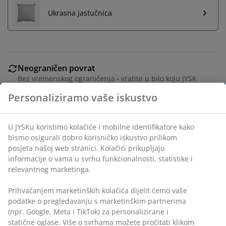
Ukrasna jastučnica
Neograničen povrat
Bez vremenskog ograničenja - vratite u bilo koju JYSK
trgovinu
Jamstvo cijene
Jamstvo cijene unutar 30 dana za sve proizvode
Fleksibilne opcije dostave
Brza i jednostavna dostava po vašem izboru
Unutarnji jastuk s mekim i laganim punjenjem od
silikoniziranih šupljih vlakana (100% reciklirana), 300 g.
Navlaka od 100% pamuka. Pranje na 60°C. 40x40 cm