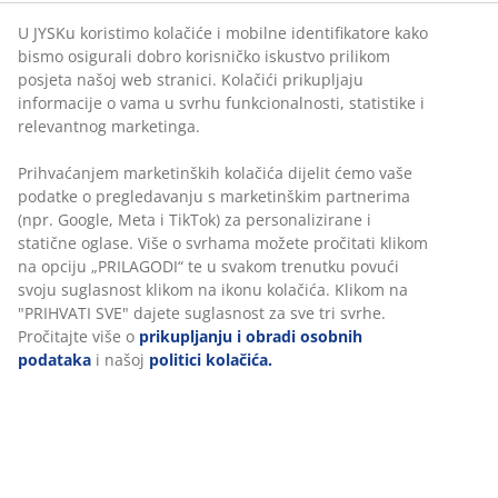
U JYSKu koristimo kolačiće i mobilne identifikatore kako
bismo osigurali dobro korisničko iskustvo prilikom
posjeta našoj web stranici. Kolačići prikupljaju
BROJ ARTIKLA: 2411800
informacije o vama u svrhu funkcionalnosti, statistike i
relevantnog marketinga.
Prihvaćanjem marketinških kolačića dijelit ćemo vaše
Podaci o proizvodu
podatke o pregledavanju s marketinškim partnerima
(npr. Google, Meta i TikTok) za personalizirane i
statične oglase. Više o svrhama možete pročitati klikom
na opciju „PRILAGODI“ te u svakom trenutku povući
Komentari
svoju suglasnost klikom na ikonu kolačića. Klikom na
(
0
)
"PRIHVATI SVE" dajete suglasnost za sve tri svrhe.
Pročitajte više o
prikupljanju i obradi osobnih
podataka
i našoj
politici kolačića.
Dostava