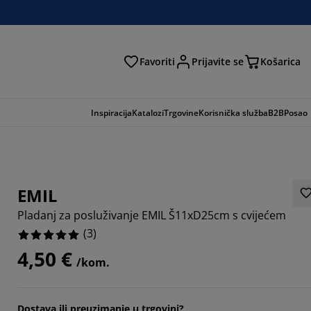
Favoriti
Prijavite se
Košarica
traga
Inspiracija
Katalozi
Trgovine
Korisnička služba
B2B
Posao
EMIL
Pladanj za posluživanje EMIL Š11xD25cm s cvijećem
(
3
)
4,50 €
/kom.
Dostava ili preuzimanje u trgovini?