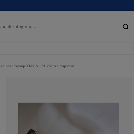
Pre
 za posluživanje EMIL Š11xD25cm s cvijećem
100%