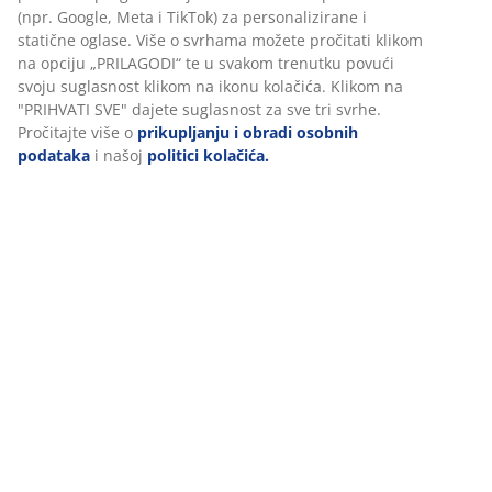
Brza i jednostavna dostava po vašem izboru
100% poliesterska vlakna (50% reciklirana). Velur. 50x50
Personaliziramo vaše iskustvo
cm
U JYSKu koristimo kolačiće i mobilne identifikatore kako bismo
BROJ ARTIKLA: 6891819
osigurali dobro korisničko iskustvo prilikom posjeta našoj web
stranici. Kolačići prikupljaju informacije o vama u svrhu
funkcionalnosti, statistike i relevantnog marketinga.
Podaci o proizvodu
Prihvaćanjem marketinških kolačića dijelit ćemo vaše podatke o
pregledavanju s marketinškim partnerima (npr. Google, Meta i
TikTok) za personalizirane i statične oglase. Više o svrhama mož
pročitati klikom na opciju „PRILAGODI“ te u svakom trenutku pov
Komentari
svoju suglasnost klikom na ikonu kolačića. Klikom na "PRIHVATI 
(
7
)
dajete suglasnost za sve tri svrhe. Pročitajte više o
prikupljanju i
obradi osobnih podataka
i našoj
politici kolačića.
Dostava