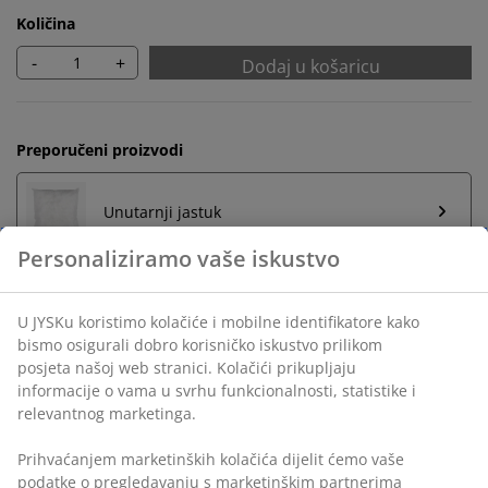
Količina
-
+
Dodaj u košaricu
Preporučeni proizvodi
Unutarnji jastuk
Neograničen povrat
Bez vremenskog ograničenja - vratite u bilo koju JYSK
trgovinu
Jamstvo cijene
Jamstvo cijene unutar 30 dana za sve proizvode
Fleksibilne opcije dostave