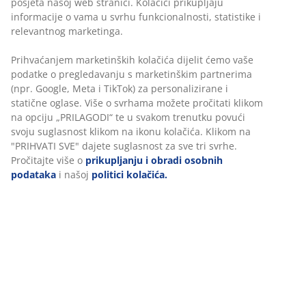
posjeta našoj web stranici. Kolačići prikupljaju
informacije o vama u svrhu funkcionalnosti, statistike i
relevantnog marketinga.
Prihvaćanjem marketinških kolačića dijelit ćemo vaše
podatke o pregledavanju s marketinškim partnerima
(npr. Google, Meta i TikTok) za personalizirane i
statične oglase. Više o svrhama možete pročitati klikom
na opciju „PRILAGODI“ te u svakom trenutku povući
svoju suglasnost klikom na ikonu kolačića. Klikom na
"PRIHVATI SVE" dajete suglasnost za sve tri svrhe.
Pročitajte više o
prikupljanju i obradi osobnih
podataka
i našoj
politici kolačića.