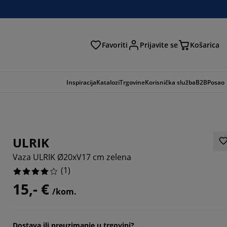
Favoriti
Prijavite se
Košarica
traga
Inspiracija
Katalozi
Trgovine
Korisnička služba
B2B
Posao
ULRIK
Vaza ULRIK Ø20xV17 cm zelena
(
1
)
15,- €
/kom.
Dostava ili preuzimanje u trgovini?