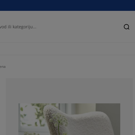
Pre
lena
0%