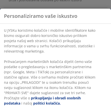
Personaliziramo vaše iskustvo
Umjetna biljka s realističnim zelenim listovima koja
unosi trajnu boju u vaš dom. Pruža izgled žive biljke
U JYSKu koristimo kolačiće i mobilne identifikatore kako
bez potrebe za zalijevanjem ili održavanjem. Biljka je
bismo osigurali dobro korisničko iskustvo prilikom
smještena u jednostavnoj, crnoj tegli. Ø49xV44 cm
posjeta našoj web stranici. Kolačići prikupljaju
informacije o vama u svrhu funkcionalnosti, statistike i
BROJ ARTIKLA: 4912925
relevantnog marketinga.
Prihvaćanjem marketinških kolačića dijelit ćemo vaše
podatke o pregledavanju s marketinškim partnerima
Podaci o proizvodu
(npr. Google, Meta i TikTok) za personalizirane i
statične oglase. Više o svrhama možete pročitati klikom
na opciju „PRILAGODI“ te u svakom trenutku povući
svoju suglasnost klikom na ikonu kolačića. Klikom na
Komentari
"PRIHVATI SVE" dajete suglasnost za sve tri svrhe.
Pročitajte više o
prikupljanju i obradi osobnih
(
0
)
podataka
i našoj
politici kolačića.