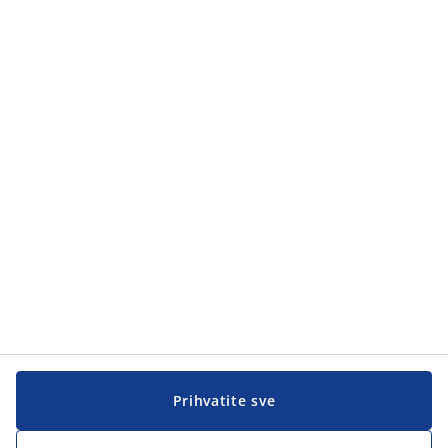
Kategorije proizvoda
Kategorije proizvoda
Korisnička služba
Korisnička služba
JYSK
JYSK
Sjedište
Zapratite JYSK
Prihvatite sve