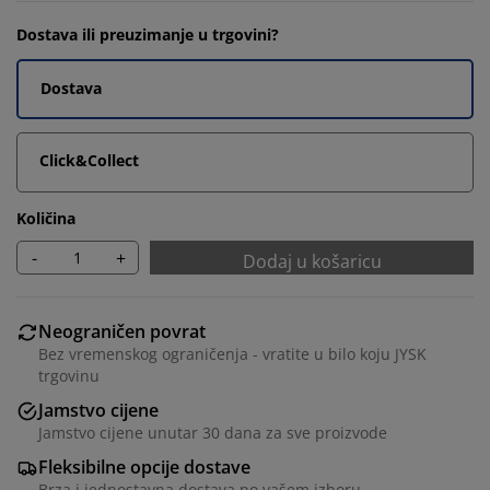
Dostava ili preuzimanje u trgovini?
Dostava
Click&Collect
Količina
-
+
Dodaj u košaricu
Neograničen povrat
Bez vremenskog ograničenja - vratite u bilo koju JYSK
trgovinu
Jamstvo cijene
Jamstvo cijene unutar 30 dana za sve proizvode
Fleksibilne opcije dostave
Brza i jednostavna dostava po vašem izboru